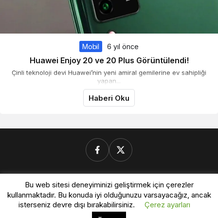
Mobil
6 yıl önce
Huawei Enjoy 20 ve 20 Plus Görüntülendi!
Çinli teknoloji devi Huawei’nin yeni amiral gemilerine ev sahipliği
yapan...
Haberi Oku
Donanimforum.com
Bu web sitesi deneyiminizi geliştirmek için çerezler
kullanmaktadır. Bu konuda iyi olduğunuzu varsayacağız, ancak
isterseniz devre dışı bırakabilirsiniz.
Çerez ayarları
© Telif Hakkı 2026, Tüm Hakları Saklıdır.
Bu web sitesinde en iyi deneyimi yaşamanızı sağlamak