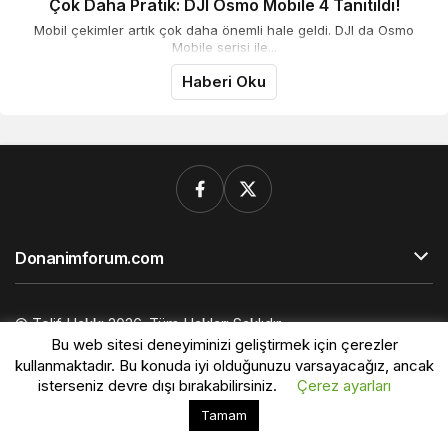
Çok Daha Pratik: DJI Osmo Mobile 4 Tanıtıldı!
Mobil çekimler artık çok daha önemli hale geldi. DJI da Osmo
Mobile serisi ile...
Haberi Oku
Donanimforum.com
© Telif Hakkı 2026, Tüm Hakları Saklıdır.
Bu web sitesi deneyiminizi geliştirmek için çerezler
kullanmaktadır. Bu konuda iyi olduğunuzu varsayacağız, ancak
isterseniz devre dışı bırakabilirsiniz.
Çerez ayarları
Bu web sitesinde en iyi deneyimi yaşamanızı sağlamak
Tamam
Kabul
için çerezler kullanılmaktadır.