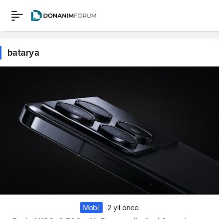
batarya
Mobil
2 yıl önce