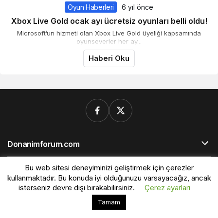
Oyun Haberleri
6 yıl önce
Xbox Live Gold ocak ayı ücretsiz oyunları belli oldu!
Microsoft’un hizmeti olan Xbox Live Gold üyeliği kapsamında
oyunseverler her ay...
Haberi Oku
Donanimforum.com
Bu web sitesi deneyiminizi geliştirmek için çerezler
© Telif Hakkı 2026, Tüm Hakları Saklıdır.
kullanmaktadır. Bu konuda iyi olduğunuzu varsayacağız, ancak
isterseniz devre dışı bırakabilirsiniz.
Çerez ayarları
Bu web sitesinde en iyi deneyimi yaşamanızı sağlamak
Tamam
Kabul
için çerezler kullanılmaktadır.