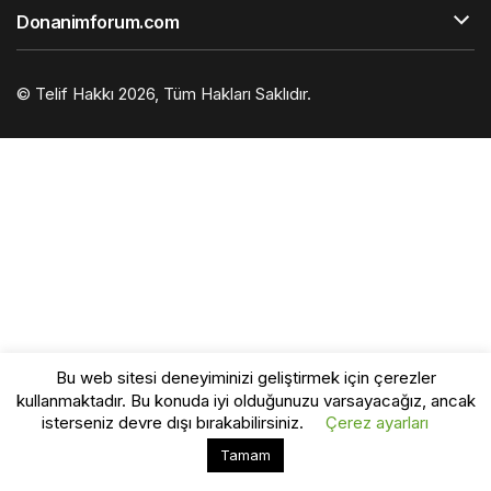
Donanimforum.com
© Telif Hakkı 2026, Tüm Hakları Saklıdır.
Bu web sitesi deneyiminizi geliştirmek için çerezler
kullanmaktadır. Bu konuda iyi olduğunuzu varsayacağız, ancak
isterseniz devre dışı bırakabilirsiniz.
Çerez ayarları
Bu web sitesinde en iyi deneyimi yaşamanızı sağlamak
Tamam
Kabul
için çerezler kullanılmaktadır.