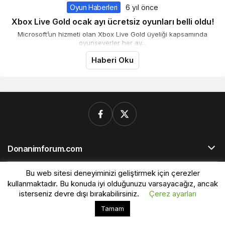
Oyun Haberleri
6 yıl önce
Xbox Live Gold ocak ayı ücretsiz oyunları belli oldu!
Microsoft’un hizmeti olan Xbox Live Gold üyeliği kapsamında
oyunseverler her ay...
Haberi Oku
Donanimforum.com
Bu web sitesi deneyiminizi geliştirmek için çerezler
© Telif Hakkı 2026, Tüm Hakları Saklıdır.
kullanmaktadır. Bu konuda iyi olduğunuzu varsayacağız, ancak
isterseniz devre dışı bırakabilirsiniz.
Çerez ayarları
Bu web sitesinde en iyi deneyimi yaşamanızı sağlamak
Tamam
Kabul
için çerezler kullanılmaktadır.