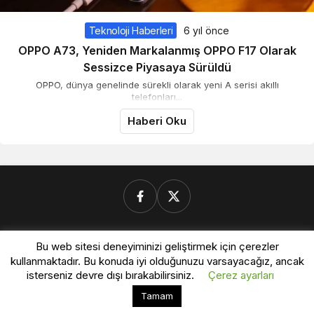
Teknoloji Haberleri
6 yıl önce
OPPO A73, Yeniden Markalanmış OPPO F17 Olarak
Sessizce Piyasaya Sürüldü
OPPO, dünya genelinde sürekli olarak yeni A serisi akıllı
telefonları...
Haberi Oku
Donanimforum.com
Bu web sitesi deneyiminizi geliştirmek için çerezler
kullanmaktadır. Bu konuda iyi olduğunuzu varsayacağız, ancak
isterseniz devre dışı bırakabilirsiniz.
Çerez ayarları
© Telif Hakkı 2026, Tüm Hakları Saklıdır.
Bu web sitesinde en iyi deneyimi yaşamanızı sağlamak
Tamam
Kabul
için çerezler kullanılmaktadır.