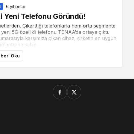
l
6 yıl önce
li Yeni Telefonu Göründü!
ketlerden. Çıkarttığı telefonlarla hem orta segmente
ni 5G özellikli telefonu TENAA’da ortaya çıktı.
rasıyla karşımıza çıkan cihaz, şirketin en uygun
ağlantısına sahip...
beri Oku