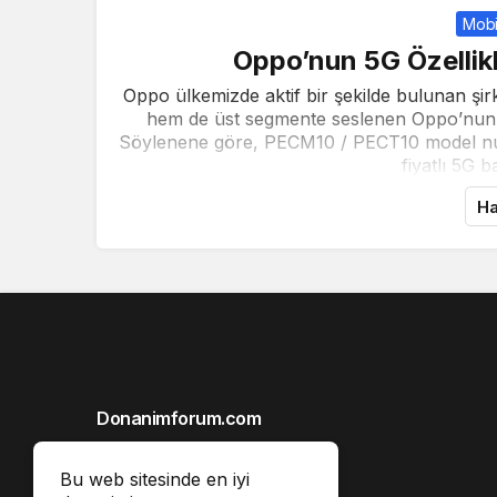
Mobi
Oppo’nun 5G Özellik
Oppo ülkemizde aktif bir şekilde bulunan şir
hem de üst segmente seslenen Oppo’nun ye
Söylenene göre, PECM10 / PECT10 model numa
fiyatlı 5G b
Ha
Donanimforum.com
Hakkımızda
Bu web sitesinde en iyi
Gizlilik İlkeleri