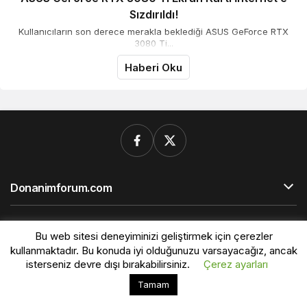
Sızdırıldı!
Kullanıcıların son derece merakla beklediği ASUS GeForce RTX
3080 Ti...
Haberi Oku
Donanimforum.com
© Telif Hakkı 2026, Tüm Hakları Saklıdır.
Bu web sitesi deneyiminizi geliştirmek için çerezler
kullanmaktadır. Bu konuda iyi olduğunuzu varsayacağız, ancak
isterseniz devre dışı bırakabilirsiniz.
Çerez ayarları
Bu web sitesinde en iyi deneyimi yaşamanızı sağlamak
Tamam
Kabul
için çerezler kullanılmaktadır.