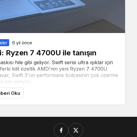
eler
6 yıl önce
i: Ryzen 7 4700U ile tanışın
sı hile gibi geliyor. Swift serisi ultra ışıklar için
eferki kilit özellik AMD'nin yeni Ryzen 7 4700U
anavar, Swift 3'ün performans bütçesinin çok üzerine
 izin veriyor,...
beri Oku