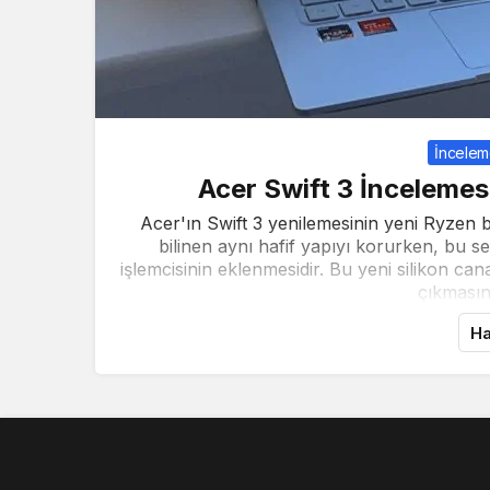
İncelem
Acer Swift 3 İncelemes
Acer'ın Swift 3 yenilemesinin yeni Ryzen baskı
bilinen aynı hafif yapıyı korurken, bu s
işlemcisinin eklenmesidir. Bu yeni silikon c
çıkmasına
Ha