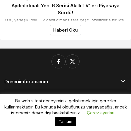
Aydınlatmalı Yeni 6 Serisi Akıllı TV’leri Piyasaya
Sürdü!
TCL, yerleşik Roku TV dahil olmak üzere çeşitli özelliklerle birlikte...
Haberi Oku
Donanimforum.com
© Telif Hakkı 2026, Tüm Hakları Saklıdır.
Bu web sitesi deneyiminizi geliştirmek için çerezler
kullanmaktadır. Bu konuda iyi olduğunuzu varsayacağız, ancak
isterseniz devre dışı bırakabilirsiniz.
Çerez ayarları
Bu web sitesinde en iyi deneyimi yaşamanızı sağlamak
Tamam
Kabul
için çerezler kullanılmaktadır.