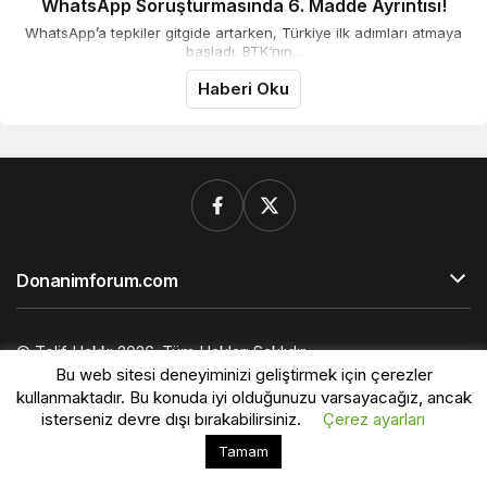
WhatsApp Soruşturmasında 6. Madde Ayrıntısı!
WhatsApp’a tepkiler gitgide artarken, Türkiye ilk adımları atmaya
başladı. BTK‘nın...
Haberi Oku
Donanimforum.com
© Telif Hakkı 2026, Tüm Hakları Saklıdır.
Bu web sitesi deneyiminizi geliştirmek için çerezler
kullanmaktadır. Bu konuda iyi olduğunuzu varsayacağız, ancak
isterseniz devre dışı bırakabilirsiniz.
Çerez ayarları
Bu web sitesinde en iyi deneyimi yaşamanızı sağlamak
Tamam
Kabul
için çerezler kullanılmaktadır.