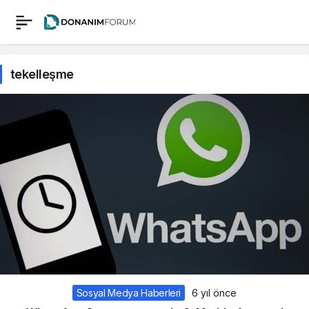
tekelleşme
Sosyal Medya Haberleri
6 yıl önce