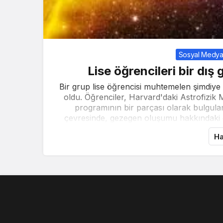
Sosyal Medya
Lise öğrencileri bir dı
Bir grup lise öğrencisi muhtemelen şimdiye
oldu. Öğrenciler, Harvard'daki Astrofizik
programının bir parçası olarak bulgular
çevresinde, gezegen oluşumu hakkındaki g
Ha