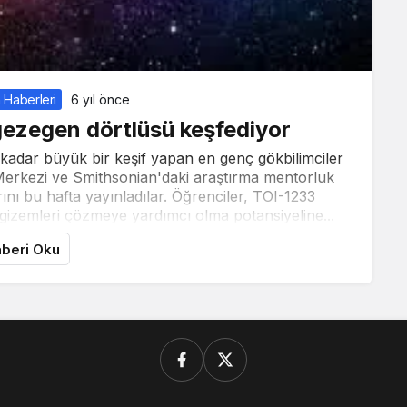
 Haberleri
6 yıl önce
ş gezegen dörtlüsü keşfediyor
 kadar büyük bir keşif yapan en genç gökbilimciler
 Merkezi ve Smithsonian'daki araştırma mentorluk
ını bu hafta yayınladılar. Öğrenciler, TOI-1233
izemleri çözmeye yardımcı olma potansiyeline...
beri Oku