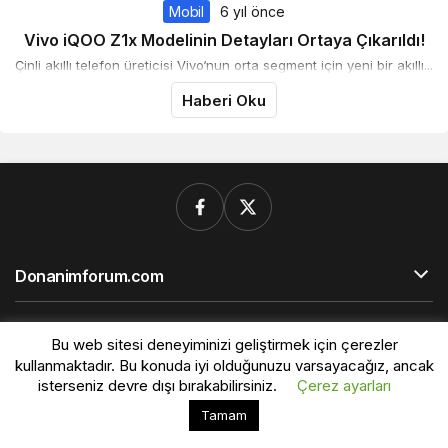
Mobil
6 yıl önce
Vivo iQOO Z1x Modelinin Detayları Ortaya Çıkarıldı!
Çinli akıllı telefon üreticisi Vivo‘nun orta segment için yeni bir akıllı...
Haberi Oku
Donanimforum.com
© Telif Hakkı 2026, Tüm Hakları Saklıdır.
Bu web sitesi deneyiminizi geliştirmek için çerezler
kullanmaktadır. Bu konuda iyi olduğunuzu varsayacağız, ancak
isterseniz devre dışı bırakabilirsiniz.
Çerez ayarları
Bu web sitesinde en iyi deneyimi yaşamanızı sağlamak
Tamam
Kabul
için çerezler kullanılmaktadır.