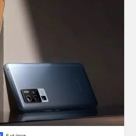
l
6 yıl önce