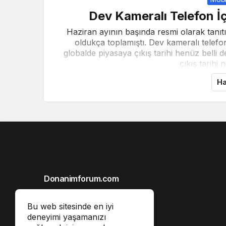
Dev Kameralı Telefon İç
Haziran ayının başında resmi olarak tanıtı
oldukça toplamıştı. Dev kameralı telef
globalde piyasaya çıkış tarihi henüz belli 
çıkış tarihi n
Ha
Donanimforum.com
Hakkımızda
Bu web sitesinde en iyi
Gizlilik İlkeleri
deneyimi yaşamanızı