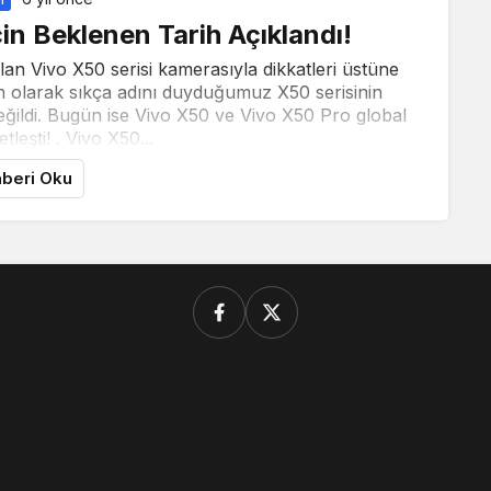
in Beklenen Tarih Açıklandı!
lan Vivo X50 serisi kamerasıyla dikkatleri üstüne
on olarak sıkça adını duyduğumuz X50 serisinin
değildi. Bugün ise Vivo X50 ve Vivo X50 Pro global
etleşti! . Vivo X50...
beri Oku