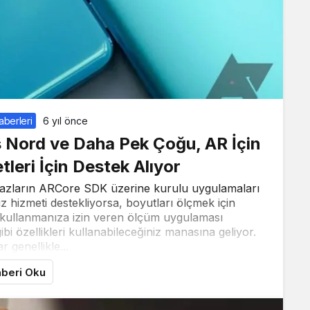
aberleri
6 yıl önce
 Nord ve Daha Pek Çoğu, AR İçin
leri İçin Destek Alıyor
ihazların ARCore SDK üzerine kurulu uygulamaları
z hizmeti destekliyorsa, boyutları ölçmek için
k kullanmanıza izin veren ölçüm uygulaması
i özellikleri kullanabileceğiniz manasına geliyor.
r genellikle...
beri Oku