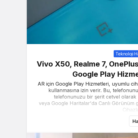
Teknoloji H
Vivo X50, Realme 7, OnePlus
Google Play Hizmet
AR için Google Play Hizmetleri, uyumlu c
kullanmasına izin verir. Bu, telefonunu
telefonunuzu bir şerit cetvel olara
veya Google Haritalar'da Canlı Görünüm gib
Cihazla
Ha