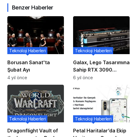
Benzer Haberler
Teknoloji Haberleri
Teknoloji Haberleri
Borusan Sanat'ta
Galax, Lego Tasarımına
Şubat Ayı
Sahip RTX 3090
Gamer’ı Tanıttı!
4 yıl önce
6 yıl önce
Teknoloji Haberleri
Teknoloji Haberleri
Dragonflight Vault of
Petal Haritalar’da Ekip