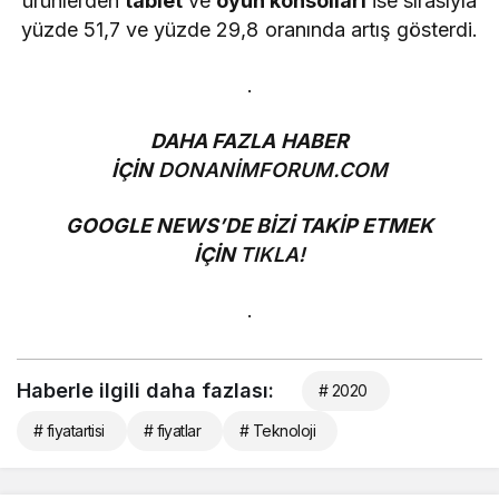
ürünlerden
tablet
ve
oyun konsolları
ise sırasıyla
yüzde 51,7 ve yüzde 29,8 oranında artış gösterdi.
.
DAHA FAZLA HABER
İÇİN
DONANİMFORUM.COM
GOOGLE NEWS’DE BİZİ TAKİP ETMEK
İÇİN
TIKLA!
.
Haberle ilgili daha fazlası:
# 2020
# fiyatartisi
# fiyatlar
# Teknoloji