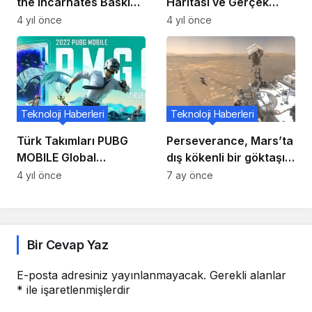
the Incarnates Baskını
Haritası ve Gerçek
ve 1. Sezon Şimdi
Zamanlı Konum
4 yıl önce
4 yıl önce
Oyunda
Paylaşımını
Deneyimleyin
Teknoloji Haberleri
Teknoloji Haberleri
Türk Takımları PUBG
Perseverance, Mars’ta
MOBILE Global
dış kökenli bir göktaşı
Championship Ligi için
keşfetti
4 yıl önce
7 ay önce
Malezya’ya Gidiyor
Bir Cevap Yaz
E-posta adresiniz yayınlanmayacak.
Gerekli alanlar
*
ile işaretlenmişlerdir