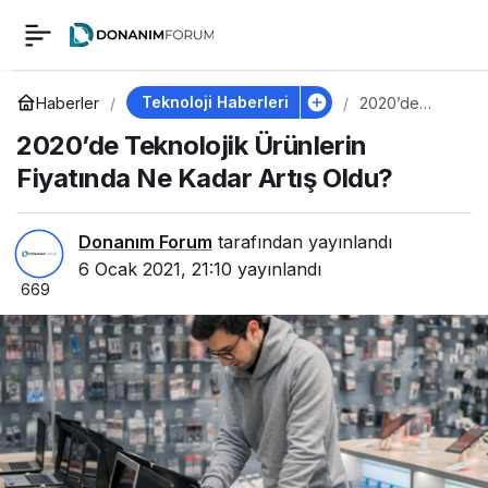
2020’de Teknolojik
0
Ürünlerin Fiyatında
Teknoloji Haberleri
Haberler
2020’de
Teknolojik
2020’de Teknolojik Ürünlerin
Ürünlerin
Ne Kadar Artış Oldu?
Fiyatında Ne
Fiyatında Ne Kadar Artış Oldu?
Kadar Artış
Oldu?
Donanım Forum
tarafından yayınlandı
6 Ocak 2021, 21:10
yayınlandı
669