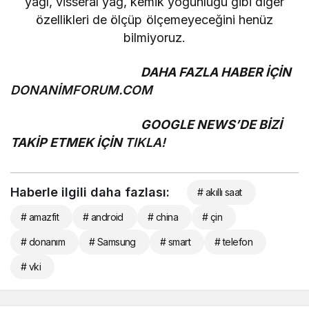
yağı, visseral yağ, kemik yoğunluğu gibi diğer
özellikleri de ölçüp ölçemeyeceğini henüz
bilmiyoruz.
DAHA FAZLA HABER İÇİN
DONANİMFORUM.COM
GOOGLE NEWS’DE BİZİ
TAKİP ETMEK İÇİN
TIKLA!
Haberle ilgili daha fazlası:
# akıllı saat
# amazfit
# android
# china
# çin
# donanım
# Samsung
# smart
# telefon
# vki