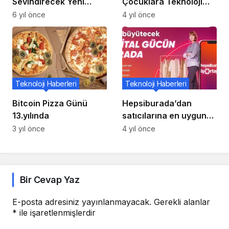
Sevindirecek Yeni
Çocuklara Teknoloji
Özellikler!
Öğrenme Fırsatı
6 yıl önce
4 yıl önce
Teknoloji Haberleri
Teknoloji Haberleri
Bitcoin Pizza Günü
Hepsiburada’dan
13.yılında
satıcılarına en uygun
koşullarla ilk dijital
3 yıl önce
4 yıl önce
adımlarını atma fırsatı:
‘E-Faturam’
Bir Cevap Yaz
E-posta adresiniz yayınlanmayacak.
Gerekli alanlar
*
ile işaretlenmişlerdir