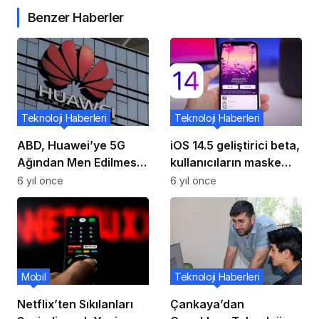
Benzer Haberler
Teknoloji Haberleri
Teknoloji Haberleri
ABD, Huawei’ye 5G
iOS 14.5 geliştirici beta,
Ağından Men Edilmesi
kullanıcıların maske
İçin Güney Kore’ye
takarken iPhone’larını
6 yıl önce
6 yıl önce
Baskı Yapabilir
Face ID ile açmalarına
izin veriyor
Mobil
Teknoloji Haberleri
Netflix’ten Sıkılanları
Çankaya’dan