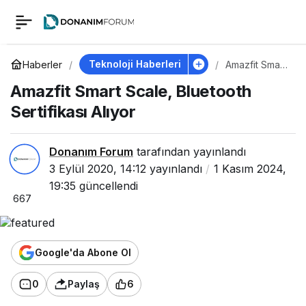
Amazfit Smart Scale,
0
Bluetooth Sertifikası
Teknoloji Haberleri
Haberler
Amazfit Smart
Scale,
Amazfit Smart Scale, Bluetooth
Bluetooth
Alıyor
Sertifikası
Sertifikası Alıyor
Alıyor
Donanım Forum
tarafından yayınlandı
3 Eylül 2020, 14:12
yayınlandı
1 Kasım 2024,
19:35
güncellendi
667
Google'da Abone Ol
0
Paylaş
6