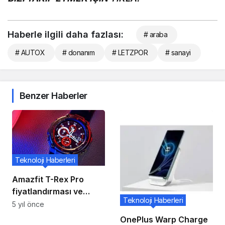
Haberle ilgili daha fazlası:
# araba
# AUTOX
# donanım
# LETZPOR
# sanayi
Benzer Haberler
Teknoloji Haberleri
Amazfit T-Rex Pro
fiyatlandırması ve
Teknoloji Haberleri
uygulamalı video
5 yıl önce
lansmandan önce
OnePlus Warp Charge