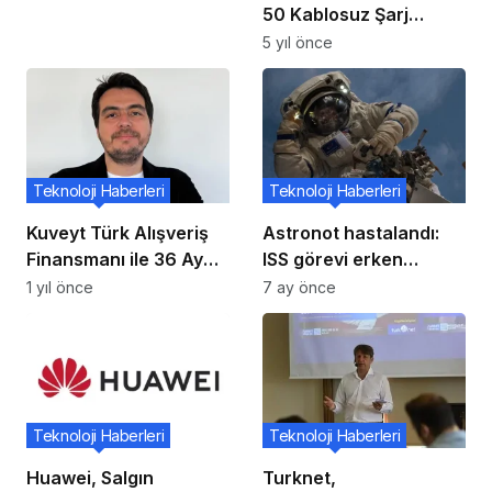
sızdırıldı
50 Kablosuz Şarj
Cihazı, çıkarılabilir
5 yıl önce
kablosu sayesinde
daha iyi bir tasarıma
sahip
Teknoloji Haberleri
Teknoloji Haberleri
Kuveyt Türk Alışveriş
Astronot hastalandı:
Finansmanı ile 36 Ay
ISS görevi erken
Taksit
sonlandırılma ihtimali
1 yıl önce
7 ay önce
Teknoloji Haberleri
Teknoloji Haberleri
Huawei, Salgın
Turknet,