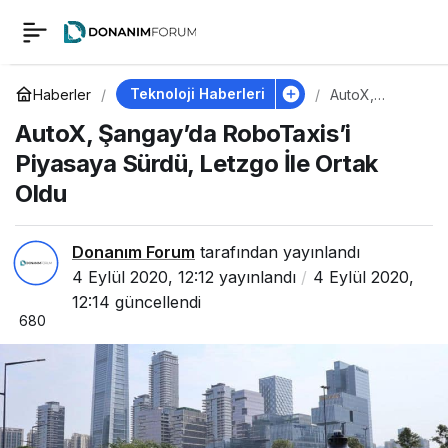
AutoX, Şangay’da
0
RoboTaxis’i Piyasaya
Teknoloji Haberleri
Haberler
AutoX,
Şangay’da
AutoX, Şangay’da RoboTaxis’i
RoboTaxis’i
Sürdü, Letzgo İle
Piyasaya
Piyasaya Sürdü, Letzgo İle Ortak
Sürdü, Letzgo
İle Ortak Oldu
Oldu
Ortak Oldu
Donanım Forum
tarafından yayınlandı
4 Eylül 2020, 12:12
yayınlandı
4 Eylül 2020,
12:14
güncellendi
680