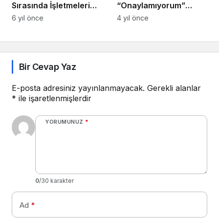
Sırasında İşletmeleri
“Onaylamıyorum”
Desteklemek İçin Yeni
Filmiyle Tüm İnternet
6 yıl önce
4 yıl önce
AppGallery
Kullanıcılarının Sesi
Promosyonunu Başlattı
Oluyor
Bir Cevap Yaz
E-posta adresiniz yayınlanmayacak.
Gerekli alanlar
*
ile işaretlenmişlerdir
YORUMUNUZ
*
0
/30 karakter
Ad
*