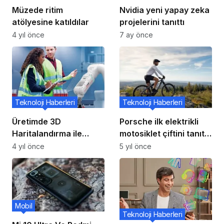
Müzede ritim
Nvidia yeni yapay zeka
atölyesine katıldılar
projelerini tanıttı
4 yıl önce
7 ay önce
Teknoloji Haberleri
Teknoloji Haberleri
Üretimde 3D
Porsche ilk elektrikli
Haritalandırma ile
motosiklet çiftini tanıttı
Dijital İkiz Devrimi
ancak fiyatlar
4 yıl önce
5 yıl önce
Yaşanıyor
ceplerinizi yırtacak
Mobil
Teknoloji Haberleri