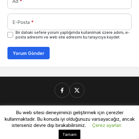
Ad
*
E-Posta
*
Bir dahaki sefere yorum yaptığımda kullanılmak üzere adımı, e-
posta adresimi ve web site adresimi bu tarayıcıya kaydet.
Yorum Gönder
Donanimforum.com
Bu web sitesi deneyiminizi geliştirmek için çerezler
kullanmaktadır. Bu konuda iyi olduğunuzu varsayacağız, ancak
isterseniz devre dışı bırakabilirsiniz.
Çerez ayarları
© Telif Hakkı 2026, Tüm Hakları Saklıdır.
Bu web sitesinde en iyi deneyimi yaşamanızı sağlamak
Tamam
Kabul
için çerezler kullanılmaktadır.