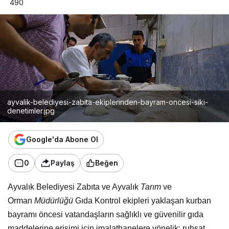
490
ayvalik-belediyesi-zabita-ekiplerinden-bayram-oncesi-siki-
denetimler.jpg
Google'da Abone Ol
0
Paylaş
Beğen
Ayvalık Belediyesi Zabıta ve Ayvalık
Tarım
ve
Orman
Müdürlüğü
Gıda Kontrol ekipleri yaklaşan kurban
bayramı öncesi vatandaşların sağlıklı ve güvenilir gıda
maddelerine erişimi için imalathanelere yönelik; ruhsat,