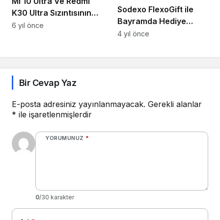
Mi 10 Ultra Ve Redmi
Sodexo FlexoGift ile
K30 Ultra Sızıntısının
Bayramda Hediye
Depolama Ve Renk
6 yıl önce
Seçme Özgürlüğü
4 yıl önce
Çeşitleri!
Bir Cevap Yaz
E-posta adresiniz yayınlanmayacak.
Gerekli alanlar
*
ile işaretlenmişlerdir
YORUMUNUZ
*
0
/30 karakter