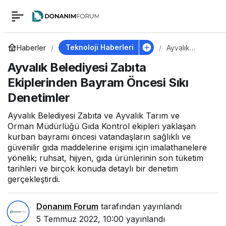
Ayvalık Belediyesi
0
Zabıta Ekiplerinden
Teknoloji Haberleri
Haberler
Ayvalık
Belediyesi
Ayvalık Belediyesi Zabıta
Zabıta
Bayram Öncesi Sıkı
Ekiplerinden
Ekiplerinden Bayram Öncesi Sıkı
Bayram
Öncesi Sıkı
Denetimler
Denetimler
Denetimler
Ayvalık Belediyesi Zabıta ve Ayvalık Tarım ve
Orman Müdürlüğü Gıda Kontrol ekipleri yaklaşan
kurban bayramı öncesi vatandaşların sağlıklı ve
güvenilir gıda maddelerine erişimi için imalathanelere
yönelik; ruhsat, hijyen, gıda ürünlerinin son tüketim
tarihleri ve birçok konuda detaylı bir denetim
gerçekleştirdi.
Donanım Forum
tarafından yayınlandı
5 Temmuz 2022, 10:00
yayınlandı