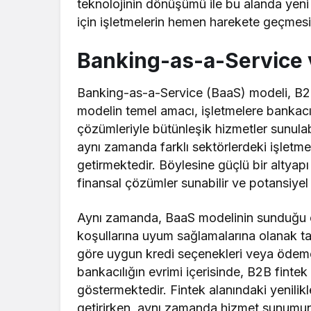
teknolojinin dönüşümü ile bu alanda yeni 
için işletmelerin hemen harekete geçmesi
Banking-as-a-Service 
Banking-as-a-Service (BaaS) modeli, B2B 
modelin temel amacı, işletmelere bankacıl
çözümleriyle bütünleşik hizmetler sunulabi
aynı zamanda farklı sektörlerdeki işletme
getirmektedir. Böylesine güçlü bir altyapı 
finansal çözümler sunabilir ve potansiyel 
Aynı zamanda, BaaS modelinin sunduğu es
koşullarına uyum sağlamalarına olanak tanı
göre uygun kredi seçenekleri veya ödeme si
bankacılığın evrimi içerisinde, B2B finte
göstermektedir. Fintek alanındaki yenilikle
getirirken, aynı zamanda hizmet sunumun