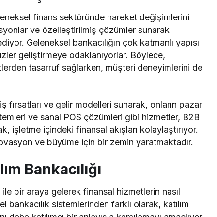
eleneksel finans sektöründe hareket değişimlerini
asyonlar ve özelleştirilmiş çözümler sunarak
 ediyor. Geleneksel bankacılığın çok katmanlı yapısı
üzler geliştirmeye odaklanıyorlar. Böylece,
erden tasarruf sağlarken, müşteri deneyimlerini de
iş fırsatları ve gelir modelleri sunarak, onların pazar
istemleri ve sanal POS çözümleri gibi hizmetler, B2B
k, işletme içindeki finansal akışları kolaylaştırıyor.
inovasyon ve büyüme için bir zemin yaratmaktadır.
lım Bankacılığı
 ile bir araya gelerek finansal hizmetlerin nasıl
l bankacılık sistemlerinden farklı olarak, katılım
rını daha katılımcı bir anlayışla karşılamayı amaçlıyor.