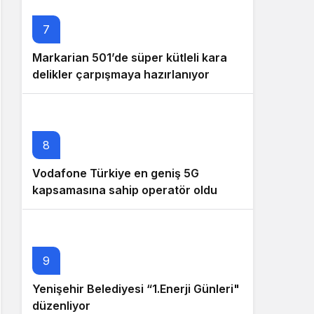
7
Markarian 501’de süper kütleli kara
delikler çarpışmaya hazırlanıyor
8
Vodafone Türkiye en geniş 5G
kapsamasına sahip operatör oldu
9
Yenişehir Belediyesi “1.Enerji Günleri"
düzenliyor