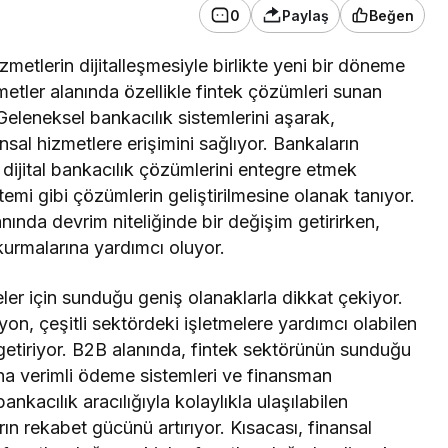
0
Paylaş
Beğen
metlerin dijitalleşmesiyle birlikte yeni bir döneme
metler alanında özellikle fintek çözümleri sunan
 Geleneksel bankacılık sistemlerini aşarak,
ansal hizmetlere erişimini sağlıyor. Bankaların
, dijital bankacılık çözümlerini entegre etmek
mi gibi çözümlerin geliştirilmesine olanak tanıyor.
nında devrim niteliğinde bir değişim getirirken,
 kurmalarına yardımcı oluyor.
meler için sunduğu geniş olanaklarla dikkat çekiyor.
on, çeşitli sektördeki işletmelere yardımcı olabilen
etiriyor. B2B alanında, fintek sektörünün sunduğu
aha verimli ödeme sistemleri ve finansman
 bankacılık aracılığıyla kolaylıkla ulaşılabilen
rın rekabet gücünü artırıyor. Kısacası, finansal