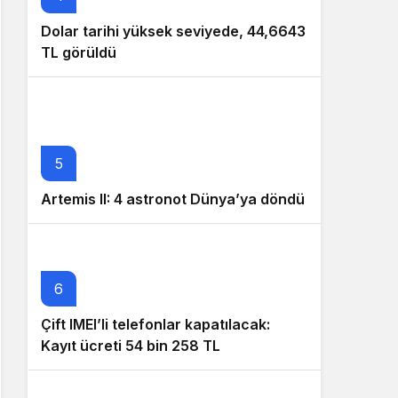
Dolar tarihi yüksek seviyede, 44,6643
TL görüldü
5
Artemis II: 4 astronot Dünya’ya döndü
6
Çift IMEI’li telefonlar kapatılacak:
Kayıt ücreti 54 bin 258 TL