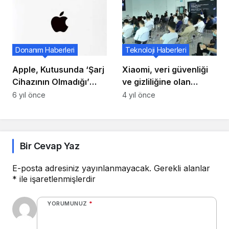
Donanım Haberleri
Teknoloji Haberleri
Apple, Kutusunda ‘Şarj
Xiaomi, veri güvenliği
Cihazının Olmadığı’
ve gizliliğine olan
Apple Watch 6 Series’i
bağlılığını yeniden
6 yıl önce
4 yıl önce
ve SE’yi Duyurdu!
kanıtladı
Bir Cevap Yaz
E-posta adresiniz yayınlanmayacak.
Gerekli alanlar
*
ile işaretlenmişlerdir
YORUMUNUZ
*