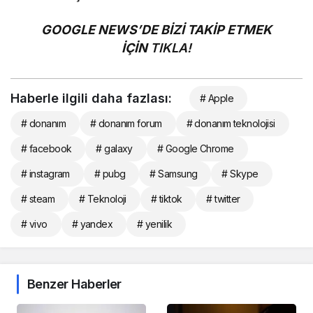
GOOGLE NEWS’DE BİZİ TAKİP ETMEK
İÇİN
TIKLA!
Haberle ilgili daha fazlası:
# Apple
# donanım
# donanım forum
# donanım teknolojisi
# facebook
# galaxy
# Google Chrome
# instagram
# pubg
# Samsung
# Skype
# steam
# Teknoloji
# tiktok
# twitter
# vivo
# yandex
# yenilik
Benzer Haberler