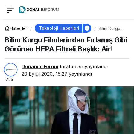
Bilim Kurgu
0
Filmlerinden Fırlamış
Teknoloji Haberleri
Haberler
Bilim Kurgu
Filmlerinden
Bilim Kurgu Filmlerinden Fırlamış Gibi
Fırlamış Gibi
Gibi Görünen HEPA
Görünen
Görünen HEPA Filtreli Başlık: Air!
HEPA Filtreli
Başlık: Air!
Filtreli Başlık: Air!
Donanım Forum
tarafından yayınlandı
20 Eylül 2020, 15:27
yayınlandı
725