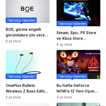
Teknoloji Haberleri
Teknoloji Haberleri
BOE, görme engelli
Steam, Epic, PS Store
görüntülere izin veren
ve Xbox Store
yeni bir ekran
6 yıl önce
kapatılacak mı?
6 ay önce
çözümünün patentini
aldı
Teknoloji Haberleri
Teknoloji Haberleri
OnePlus Bullets
Bu hafta GeForce
Wireless Z Bass Edition
NOW’a 12 Yeni Oyun
Artık Siyah Renkte
Ekleniyor
5 yıl önce
4 yıl önce
Geliyor