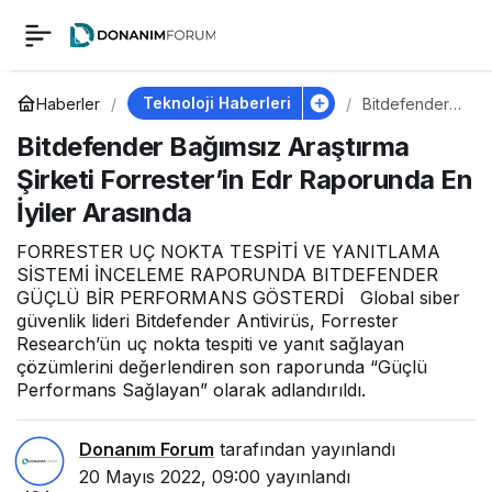
Bitdefender Bağımsız
0
Araştırma Şirketi
Teknoloji Haberleri
Haberler
Bitdefender
Bağımsız
Bitdefender Bağımsız Araştırma
Araştırma
Forrester’in Edr
Şirketi
Şirketi Forrester’in Edr Raporunda En
Forrester’in
Edr
İyiler Arasında
Raporunda En İyiler
Raporunda En
İyiler Arasında
FORRESTER UÇ NOKTA TESPİTİ VE YANITLAMA
Arasında
SİSTEMİ İNCELEME RAPORUNDA BITDEFENDER
GÜÇLÜ BİR PERFORMANS GÖSTERDİ Global siber
güvenlik lideri Bitdefender Antivirüs, Forrester
Research’ün uç nokta tespiti ve yanıt sağlayan
çözümlerini değerlendiren son raporunda “Güçlü
Performans Sağlayan” olarak adlandırıldı.
Donanım Forum
tarafından yayınlandı
20 Mayıs 2022, 09:00
yayınlandı