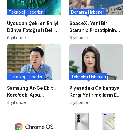
Teknoloji Haberleri
Donanım Haberleri
Uydudan Çekilen En İyi
SpaceX, Yeni Bir
Dünya Fotoğrafı Belli
Starship Prototipinin
Oldu
Kalkış Testini
6 yıl önce
6 yıl önce
Gerçekleştirdi!
Teknoloji Haberleri
Teknoloji Haberleri
Samsung Ar-Ge Ekibi,
Piyasadaki Çalkantıya
Kore’deki Ajou
Karşı Yatırımcıların En
Üniversitesi ile birlikte
Güvenli Limanı
4 yıl önce
4 yıl önce
yapay kas aktüatörü
Güvenilir Kripto
(motoru) geliştirdi!
Borsaları