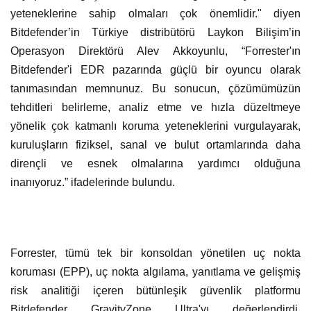
yeteneklerine sahip olmaları çok önemlidir." diyen
Bitdefender’in Türkiye distribütörü Laykon Bilişim’in
Operasyon Direktörü Alev Akkoyunlu, “Forrester'ın
Bitdefender'i EDR pazarında güçlü bir oyuncu olarak
tanımasından memnunuz. Bu sonucun, çözümümüzün
tehditleri belirleme, analiz etme ve hızla düzeltmeye
yönelik çok katmanlı koruma yeteneklerini vurgulayarak,
kuruluşların fiziksel, sanal ve bulut ortamlarında daha
dirençli ve esnek olmalarına yardımcı olduğuna
inanıyoruz.” ifadelerinde bulundu.
Forrester, tümü tek bir konsoldan yönetilen uç nokta
koruması (EPP), uç nokta algılama, yanıtlama ve gelişmiş
risk analitiği içeren bütünleşik güvenlik platformu
Bitdefender GravityZone Ultra'yı değerlendirdi.