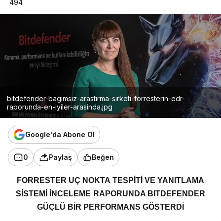
494
bitdefender-bagimsiz-arastirma-sirketi-forresterin-edr-
raporunda-en-iyiler-arasinda.jpg
Google'da Abone Ol
0
Paylaş
Beğen
FORRESTER UÇ NOKTA TESPİTİ VE YANITLAMA
SİSTEMİ İNCELEME RAPORUNDA BITDEFENDER
GÜÇLÜ BİR PERFORMANS GÖSTERDİ