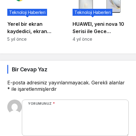
Teknoloji Haberleri
Teknoloji Haberleri
Yerel bir ekran
HUAWEI, yeni nova 10
kaydedici, ekran
Serisi ile Gece
okuyucusu için yeni
Fotoğrafçılığını yeniden
5 yıl önce
4 yıl önce
sesler ve daha
canlandırıyor
fazlasını elde etmek
için Chrome OS
Bir Cevap Yaz
E-posta adresiniz yayınlanmayacak.
Gerekli alanlar
*
ile işaretlenmişlerdir
YORUMUNUZ
*