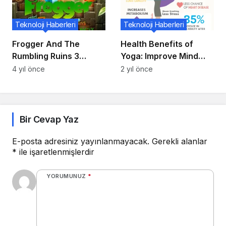
Teknoloji Haberleri
Teknoloji Haberleri
Frogger And The
Health Benefits of
Rumbling Ruins 3
Yoga: Improve Mind
Haziranda Sizlerle
and Body Wellness
4 yıl önce
2 yıl önce
Bir Cevap Yaz
E-posta adresiniz yayınlanmayacak.
Gerekli alanlar
*
ile işaretlenmişlerdir
YORUMUNUZ
*