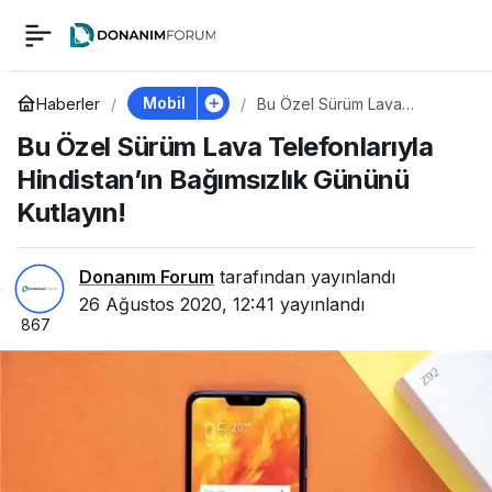
Bu Özel Sürüm Lava
0
Telefonlarıyla
Mobil
Haberler
Bu Özel Sürüm Lava
Telefonlarıyla Hindistan’ın
Bu Özel Sürüm Lava Telefonlarıyla
Bağımsızlık Gününü Kutlayın!
Hindistan’ın
Hindistan’ın Bağımsızlık Gününü
Kutlayın!
Bağımsızlık Gününü
Kutlayın!
Donanım Forum
tarafından yayınlandı
26 Ağustos 2020, 12:41
yayınlandı
867