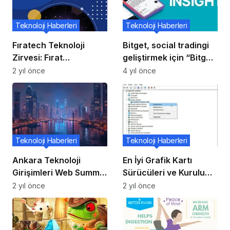
Teknoloji Haberleri
Teknoloji Haberleri
Fıratech Teknoloji
Bitget, social tradingi
Zirvesi: Fırat
geliştirmek için “Bitget
Üniversitesi’nde
Insights”ı başlattı
2 yıl önce
4 yıl önce
Yenilikler
Teknoloji Haberleri
Teknoloji Haberleri
Ankara Teknoloji
En İyi Grafik Kartı
Girişimleri Web Summit
Sürücüleri ve Kurulum
2024’e Katılıyor
Rehberi
2 yıl önce
2 yıl önce