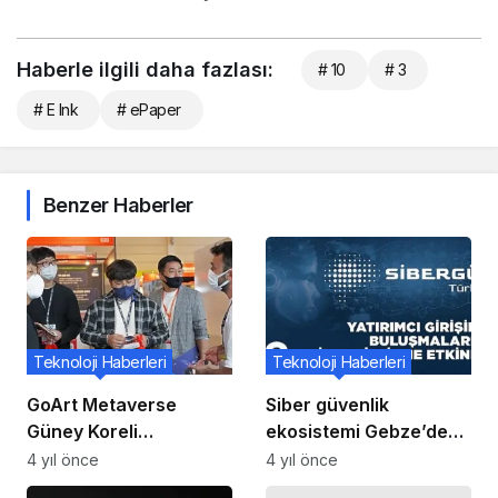
Haberle ilgili daha fazlası:
# 10
# 3
# E Ink
# ePaper
Benzer Haberler
Teknoloji Haberleri
Teknoloji Haberleri
GoArt Metaverse
Siber güvenlik
Güney Koreli
ekosistemi Gebze’de
yatırımcılarla bir araya
buluşuyor
4 yıl önce
4 yıl önce
geldi