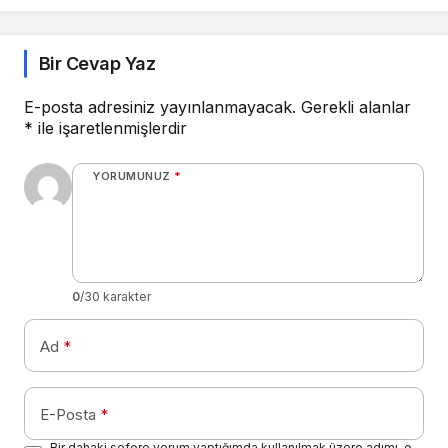
kurbanlarının
cüzdanlarını boşaltıyor
Bir Cevap Yaz
E-posta adresiniz yayınlanmayacak.
Gerekli alanlar
*
ile işaretlenmişlerdir
YORUMUNUZ
*
0
/30 karakter
Ad
*
E-Posta
*
Bir dahaki sefere yorum yaptığımda kullanılmak üzere adımı, e-