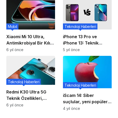
Mobil
Teknoloji Haberleri
Xiaomi Mi 10 Ultra,
iPhone 13 Pro ve
Antimikrobiyal Bir Kılıf
iPhone 13: Teknik
Ve Ekran Koruyucu İle
Özellikler
6 yıl önce
5 yıl önce
Birlikte Gönderilecek!
Karşılaştırması
Teknoloji Haberleri
Teknoloji Haberleri
Redmi K30 Ultra 5G
iScam 14: Siber
Teknik Özellikleri,
suçlular, yeni popüler
Görüntüleri TENAA
6 yıl önce
akıllı telefon piyasaya
4 yıl önce
Sızdırılmış!!
çıkmadan önce