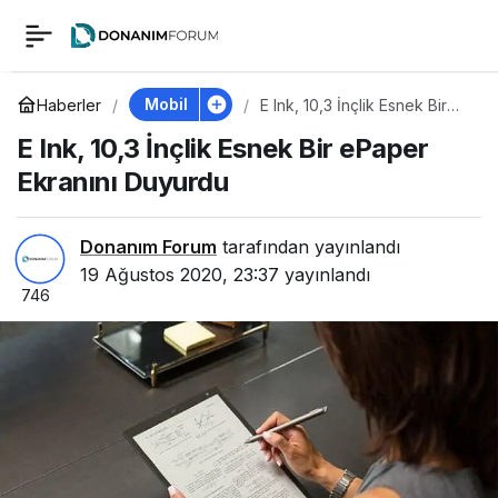
E Ink, 10,3 İnçlik
0
Esnek Bir ePaper
Mobil
Haberler
E Ink, 10,3 İnçlik Esnek Bir
ePaper Ekranını Duyurdu
E Ink, 10,3 İnçlik Esnek Bir ePaper
Ekranını Duyurdu
Ekranını Duyurdu
Donanım Forum
tarafından yayınlandı
19 Ağustos 2020, 23:37
yayınlandı
746