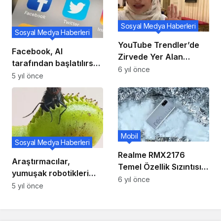
kullanıyor
Sosyal Medya Haberleri
Sosyal Medya Haberleri
YouTube Trendler’de
Facebook, AI
Zirvede Yer Alan
tarafından başlatılırsa,
Arapça Video Ciddi Bir
6 yıl önce
gönderilerinin
5 yıl önce
Tartışmaya Sebeb Oldu
kaldırılması konusunda
!
kullanıcıları
bilgilendirecek
Mobil
Sosyal Medya Haberleri
Realme RMX2176
Araştırmacılar,
Temel Özellik Sızıntısı
yumuşak robotikleri
6,43 İnç OLED Ekran,
6 yıl önce
değiştirebilecek bir
5 yıl önce
64MP Dört Kamera,
malzeme yaratıyor
4.300mAh Pil Ve Daha
Fazlasını Ortaya