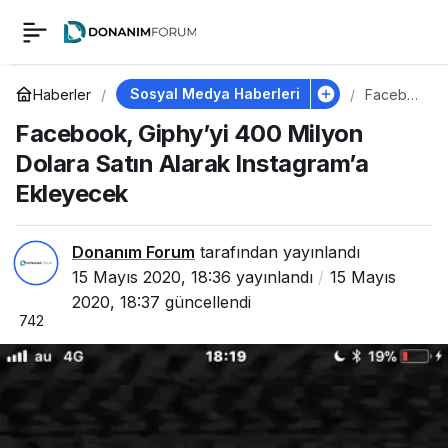
Facebook, Giphy’yi
1
400 Milyon Dolara
Sosyal Medya Haberleri
Haberler
Facebo
ok,
Facebook, Giphy’yi 400 Milyon
Giphy’yi
Satın Alarak
400
Dolara Satın Alarak Instagram’a
Milyon
Dolara
Ekleyecek
Instagram’a
Satın
Alarak
Instagra
Ekleyecek
m’a
Donanım Forum
tarafından yayınlandı
Ekleyec
15 Mayıs 2020, 18:36
yayınlandı
15 Mayıs
ek
2020, 18:37
güncellendi
742