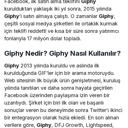
Facebook, ilk satın alma teklifini
Giphy
kurulduktan yaklaşık iki yıl sonra, 2015 yılında
Giphy
‘i satın almaya çalıştı. O zamanlar
Giphy
,
çeşitli sosyal medya şirketleri ile ortaklık kurmak
için teklifi reddetti ve kısa bir süre sonra yatırımcı
fonlarıyla 17 milyon dolar topladı.
Giphy Nedir
?
Giphy
Nasıl Kullanılır?
Giphy
2013 yılında kuruldu ve aslında ilk
kurulduğunda GIF’ler için bir arama motoruydu.
Web sitesinin ilk büyük ürün genişletmesi, kuruluş
yılında tanıtılan ve daha sonra hayata geçirilen
Facebook üzerinden paylaşıma izin veren bir
uzantıydı. Şirket için biri ilk olan ve başarılı
sonuçlar veren bu deneyimde sonra Twitter’ı ikinci
bir entegrasyon olarak hızla ekledi. En son alınan
verilere göre,
Giphy
, DFJ Growth, Lightspeed,