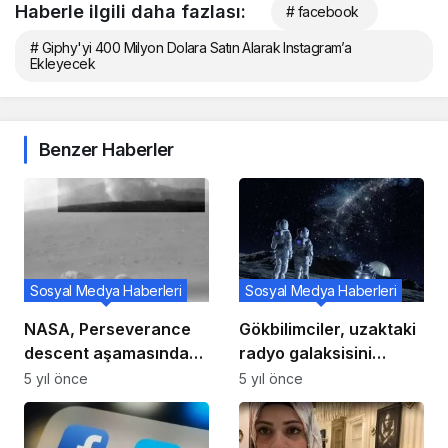
Haberle ilgili daha fazlası:
# facebook
# Giphy'yi 400 Milyon Dolara Satın Alarak Instagram’a
Ekleyecek
Benzer Haberler
Sosyal Medya Haberleri
Sosyal Medya Haberleri
NASA, Perseverance
Gökbilimciler, uzaktaki
descent aşamasındaki
radyo galaksisini
duman bulutunun bir
incelemek için dev
5 yıl önce
5 yıl önce
görüntüsünü
galaksi kümelerini
paylaşıyor
mercek olarak