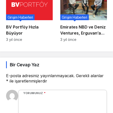
Birleştiriyor
Girişim Haberleri
Girişim Haberleri
BV Portföy Hızla
Emirates NBD ve Deniz
Büyüyor
Ventures, Erguvan’a
yatırım yaptı
3 yıl önce
3 yıl önce
Bir Cevap Yaz
E-posta adresiniz yayınlanmayacak.
Gerekli alanlar
*
ile işaretlenmişlerdir
YORUMUNUZ
*