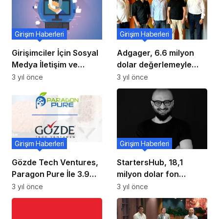
Girişim Haberleri
Girişim Haberleri
Girişimciler İçin Sosyal
Adgager, 6.6 milyon
Medya İletişim ve
dolar değerlemeyle
Pazarlama Taktikleri
yatırım aldı
3 yıl önce
3 yıl önce
Girişim Haberleri
Girişim Haberleri
Gözde Tech Ventures,
StartersHub, 18,1
Paragon Pure İle 3.9
milyon dolar fon
Milyon Dolarlık Tohum
büyüklüğüyle 2023’te
3 yıl önce
3 yıl önce
Sermayesi Yatırım
10 şirkete yatırım
Turunda Güçlerini
yapacak