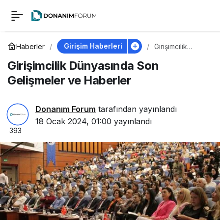
Girişimcilik
0
Dünyasında Son
Girişim Haberleri
Haberler
Girişimcilik
Dünyasında Son
Girişimcilik Dünyasında Son
Gelişmeler ve
Gelişmeler ve
Haberler
Gelişmeler ve Haberler
Haberler
Donanım Forum
tarafından yayınlandı
18 Ocak 2024, 01:00
yayınlandı
393