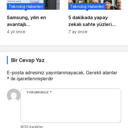
Teknoloji Haberleri
Teknoloji Haberleri
Samsung, yılın en
5 dakikada yapay
avantajlı
zekalı sahte yüzleri
kampanyalarını ‘Galaxy
ayırt etme yöntemi
4 yıl önce
7 ay önce
Week’ ile sunuyor!
bulundu
Bir Cevap Yaz
E-posta adresiniz yayınlanmayacak.
Gerekli alanlar
*
ile işaretlenmişlerdir
YORUMUNUZ
*
0
/30 karakter