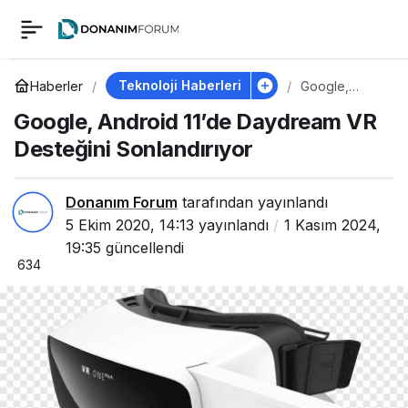
Google, Android 11’de
0
Daydream VR
Teknoloji Haberleri
Haberler
Google,
Android 11’de
Google, Android 11’de Daydream VR
Daydream VR
Desteğini
Desteğini
Desteğini Sonlandırıyor
Sonlandırıyor
Sonlandırıyor
Donanım Forum
tarafından yayınlandı
5 Ekim 2020, 14:13
yayınlandı
1 Kasım 2024,
19:35
güncellendi
634