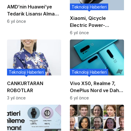
AMD’nin Huawei’ye
Teknoloji Haberleri
Tedarik Lisansı Almayı
Xiaomi, Qicycle
Başardığı Öne Sürüldü!
6 yıl önce
Electric Power-
Assisted Bicycle
6 yıl önce
National Standard
Edition’ı Piyasaya
Sürdü
Teknoloji Haberleri
Teknoloji Haberleri
CANKURTARAN
Vivo X50, Realme 7,
ROBOTLAR
OnePlus Nord ve Daha
Pek Çoğu, AR İçin
3 yıl önce
6 yıl önce
Google Play Hizmetleri
İçin Destek Alıyor