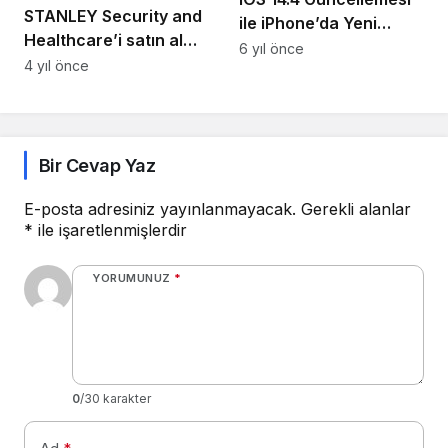
STANLEY Security and
ile iPhone’da Yeni
Healthcare’i satın alma
Dönem Başlıyor!
6 yıl önce
işlemlerini tamamlayan
4 yıl önce
Securitas, dünyanın
önde gelen güvenlik
şirketi olma yolunda
önemli bir adım attı
Bir Cevap Yaz
E-posta adresiniz yayınlanmayacak.
Gerekli alanlar
*
ile işaretlenmişlerdir
YORUMUNUZ
*
0
/30 karakter