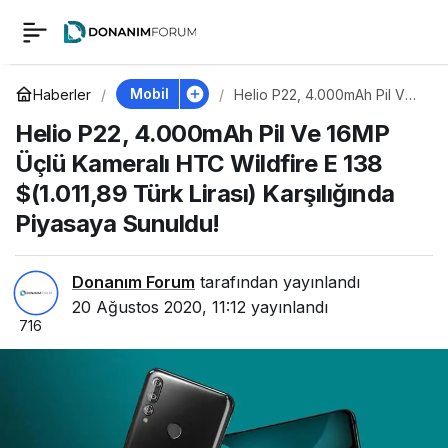
Helio P22, 4.000mAh
0
Pil Ve 16MP Üçlü
Mobil
Haberler
Helio P22, 4.000mAh Pil Ve
16MP Üçlü Kameralı HTC
Helio P22, 4.000mAh Pil Ve 16MP
Wildfire E 138 $(1.011,89
Kameralı HTC
Türk Lirası) Karşılığında
Üçlü Kameralı HTC Wildfire E 138
Piyasaya Sunuldu!
$(1.011,89 Türk Lirası) Karşılığında
Wildfire E 138
Piyasaya Sunuldu!
$(1.011,89 Türk Lirası)
Donanım Forum
tarafından yayınlandı
Karşılığında Piyasaya
20 Ağustos 2020, 11:12
yayınlandı
716
Sunuldu!