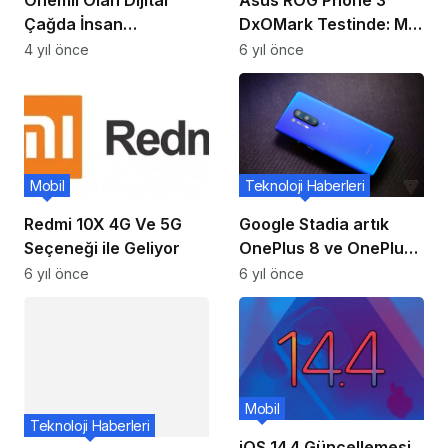
Önemli Olan Dijital
Asus ROG Phone 3
Çağda İnsan
DxOMark Testinde: Mi
Kalabilmek
10 Pro Rakibi
4 yıl önce
6 yıl önce
Teknoloji Haberleri
Mobil
Google Stadia artık
Redmi 10X 4G Ve 5G
OnePlus 8 ve OnePlus
Seçeneği ile Geliyor
8 Pro’da çalışıyor
6 yıl önce
6 yıl önce
Mobil
Teknoloji Haberleri
iOS 14.4 Güncellemesi