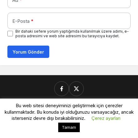
Ad
*
E-Posta
*
Bir dahaki sefere yorum yaptığımda kullanılmak üzere adımı, e-
posta adresimi ve web site adresimi bu tarayıcıya kaydet.
Yorum Gönder
Bu web sitesi deneyiminizi geliştirmek için çerezler
Donanimforum.com
kullanmaktadır. Bu konuda iyi olduğunuzu varsayacağız, ancak
isterseniz devre dışı bırakabilirsiniz.
Çerez ayarları
Bu web sitesinde en iyi deneyimi yaşamanızı sağlamak
Tamam
Kabul
© Telif Hakkı 2026, Tüm Hakları Saklıdır.
için çerezler kullanılmaktadır.