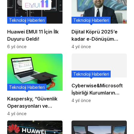
Teknoloji Haberleri
Teknoloji Haberleri
Huawei EMUI 11 İçin İlk
Dijital Köprü 2025’e
Duyuru Geldi!
kadar e-Dönüşüm
hizmetlerini ücretsiz
6 yıl önce
4 yıl önce
sunacak
Teknoloji Haberleri
Cyberwise&Microsoft
Teknoloji Haberleri
İşbirliği Kurumların
Kaspersky, “Güvenlik
Siber Dayanıklılığını
4 yıl önce
Operasyonları ve
Artırıyor
Tehdit Avcılığı”
4 yıl önce
uzmanları için yeni
çevrimiçi siber