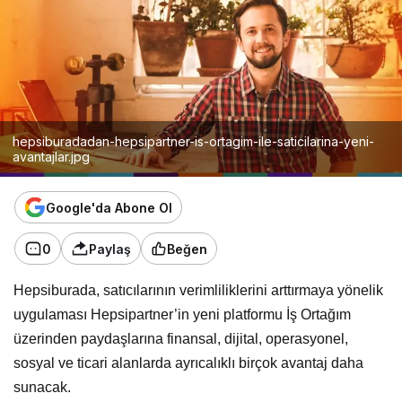
hepsiburadadan-hepsipartner-is-ortagim-ile-saticilarina-yeni-
avantajlar.jpg
Google'da Abone Ol
0
Paylaş
Beğen
Hepsiburada, satıcılarının verimliliklerini arttırmaya yönelik
uygulaması Hepsipartner’in yeni platformu İş Ortağım
üzerinden paydaşlarına finansal, dijital, operasyonel,
sosyal ve ticari alanlarda ayrıcalıklı birçok avantaj daha
sunacak.