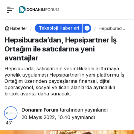
Hepsiburada’dan,
0
Hepsipartner İş
Teknoloji Haberleri
Haberler
Hepsiburada’
dan,
Hepsiburada’dan, Hepsipartner İş
Hepsipartner
Ortağım ile
İş Ortağım ile
Ortağım ile satıcılarına yeni
satıcılarına
yeni
avantajlar
satıcılarına yeni
avantajlar
Hepsiburada, satıcılarının verimliliklerini arttırmaya
avantajlar
yönelik uygulaması Hepsipartner’in yeni platformu İş
Ortağım üzerinden paydaşlarına finansal, dijital,
operasyonel, sosyal ve ticari alanlarda ayrıcalıklı
birçok avantaj daha sunacak.
Donanım Forum
tarafından yayınlandı
20 Mayıs 2022, 10:40
yayınlandı
481