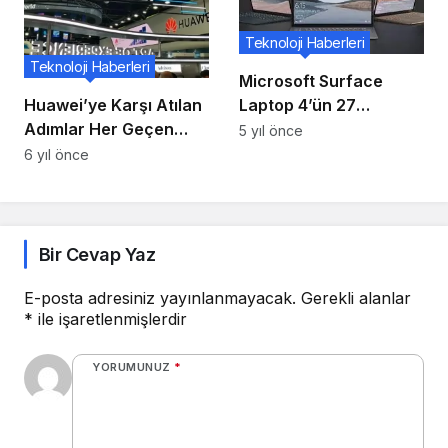
güvenlik eğitimini
duyurdu
Teknoloji Haberleri
Teknoloji Haberleri
Microsoft Surface
Huawei’ye Karşı Atılan
Laptop 4’ün 27
Adımlar Her Geçen
Nisan’da piyasaya
5 yıl önce
Gün Genişliyor
çıkacağı bildirildi, fiyat
6 yıl önce
sızdırıldı
Bir Cevap Yaz
E-posta adresiniz yayınlanmayacak.
Gerekli alanlar
*
ile işaretlenmişlerdir
YORUMUNUZ
*