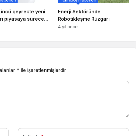
üncü çeyrekte yeni
Enerji Sektöründe
rı piyasaya sürecek,
Robotikleşme Rüzgarı
ler üretime
4 yıl önce
ak
 alanlar
*
ile işaretlenmişlerdir