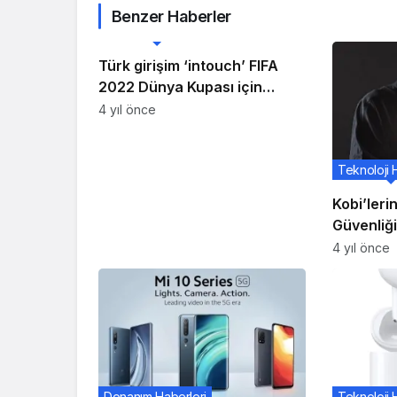
Benzer Haberler
Teknoloji Haberleri
Türk girişim ‘intouch’ FIFA
2022 Dünya Kupası için
taraftar mobil uygulaması
4 yıl önce
“Jamaheer”i geliştirdi
Teknoloji 
Kobi’leri
Güvenliği
Uygulamı
4 yıl önce
Donanım Haberleri
Teknoloji 