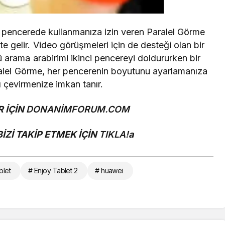
lı pencerede kullanmanıza izin veren Paralel Görme
te gelir.
Video görüşmeleri için de desteği olan bir
 arama arabirimi ikinci pencereyi doldururken bir
alel Görme, her pencerenin boyutunu ayarlamanıza
 çevirmenize imkan tanır.
 İÇİN
DONANİMFORUM.COM
Zİ TAKİP ETMEK İÇİN
TIKLA!
a
blet
# Enjoy Tablet 2
# huawei