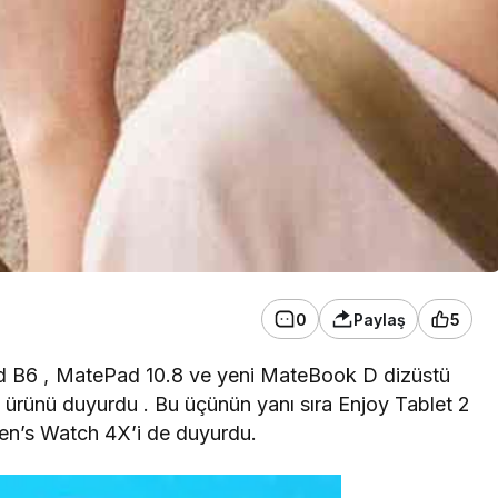
0
Paylaş
5
d B6
,
MatePad 10.8
ve yeni
MateBook D dizüstü
i ürünü duyurdu . Bu üçünün yanı sıra Enjoy Tablet 2
en’s Watch 4X’i de duyurdu.