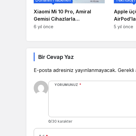
Xiaomi Mi 10 Pro, Amiral
Apple üç
Gemisi Cihazlarla
AirPod’la
Yarışamadı!
tedarikçi
6 yıl önce
5 yıl önce
başlayac
Bir Cevap Yaz
E-posta adresiniz yayınlanmayacak.
Gerekli
YORUMUNUZ
*
0
/30 karakter