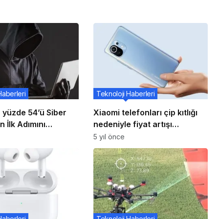
Haberleri
Teknoloji Haberleri
n yüzde 54’ü Siber
Xiaomi telefonları çip kıtlığı
n İlk Adımını
nedeniyle fiyat artışı
yor
yaşayabilir
5 yıl önce
Haberleri
Teknoloji Haberleri