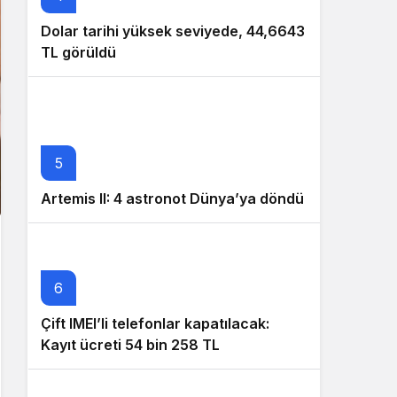
Dolar tarihi yüksek seviyede, 44,6643
TL görüldü
5
Artemis II: 4 astronot Dünya’ya döndü
6
Çift IMEI’li telefonlar kapatılacak:
Kayıt ücreti 54 bin 258 TL