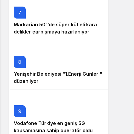
7
Markarian 501’de süper kütleli kara
delikler çarpışmaya hazırlanıyor
8
Yenişehir Belediyesi “1.Enerji Günleri"
düzenliyor
9
Vodafone Türkiye en geniş 5G
kapsamasına sahip operatör oldu