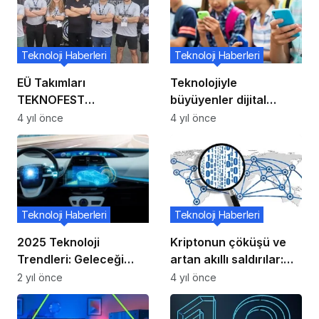
Teknoloji Haberleri
Teknoloji Haberleri
EÜ Takımları
Teknolojiyle
TEKNOFEST
büyüyenler dijital
Karadeniz’de yoğun ilgi
güvenliklerini daha çok
4 yıl önce
4 yıl önce
görmeye devam ediyor
ihmal ediyor
Teknoloji Haberleri
Teknoloji Haberleri
2025 Teknoloji
Kriptonun çöküşü ve
Trendleri: Geleceği
artan akıllı saldırılar:
Şekillendiren Eğilimler
Kaspersky 2. çeyrek
2 yıl önce
4 yıl önce
DDoS raporu
yayınlandı