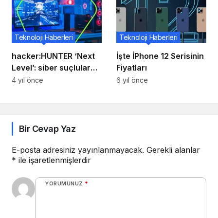
Teknoloji Haberleri
Teknoloji Haberleri
hacker:HUNTER ‘Next
İşte İPhone 12 Serisinin
Level’: siber suçlular
Fiyatları
için oyun demek, çok
4 yıl önce
6 yıl önce
daha fazlası demek
Bir Cevap Yaz
E-posta adresiniz yayınlanmayacak.
Gerekli alanlar
*
ile işaretlenmişlerdir
YORUMUNUZ
*