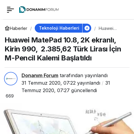
Huawei MatePad
0
10.8, 2K ekranlı, Kirin
Teknoloji Haberleri
Haberler
Huawei
MatePad 10.8,
Huawei MatePad 10.8, 2K ekranlı,
2K ekranlı,
990, 2.385,62 Türk
Kirin 990,
Kirin 990, 2.385,62 Türk Lirası İçin
2.385,62 Türk
Lirası İçin M-
M-Pencil Kalemi Başlatıldı
Lirası İçin M-Pencil
Pencil Kalemi
Başlatıldı
Kalemi Başlatıldı
Donanım Forum
tarafından yayınlandı
31 Temmuz 2020, 07:22
yayınlandı
31
Temmuz 2020, 07:27
güncellendi
669