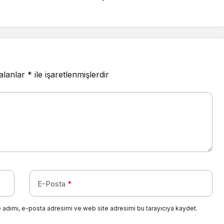
 Kaplama’
e Sahiptir:Açıklaması
 alanlar
*
ile işaretlenmişlerdir
E-Posta
*
 adımı, e-posta adresimi ve web site adresimi bu tarayıcıya kaydet.