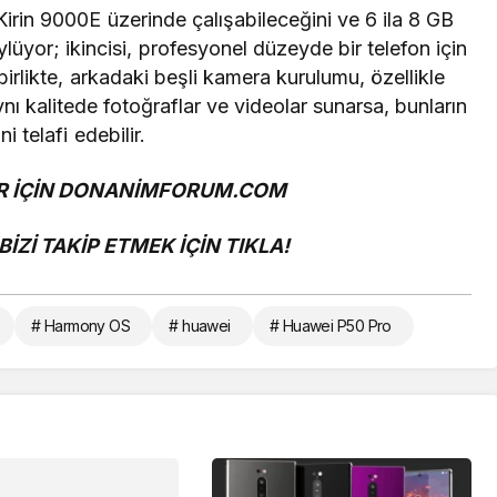
Kirin 9000E üzerinde çalışabileceğini ve 6 ila 8 GB
yor; ikincisi, profesyonel düzeyde bir telefon için
 birlikte, arkadaki beşli kamera kurulumu, özellikle
aynı kalitede fotoğraflar ve videolar sunarsa, bunların
ni telafi edebilir.
 İÇİN
DONANİMFORUM.COM
İZİ TAKİP ETMEK İÇİN
TIKLA!
# Harmony OS
# huawei
# Huawei P50 Pro