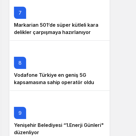
7
Markarian 501’de süper kütleli kara
delikler çarpışmaya hazırlanıyor
8
Vodafone Türkiye en geniş 5G
kapsamasına sahip operatör oldu
9
Yenişehir Belediyesi “1.Enerji Günleri"
düzenliyor