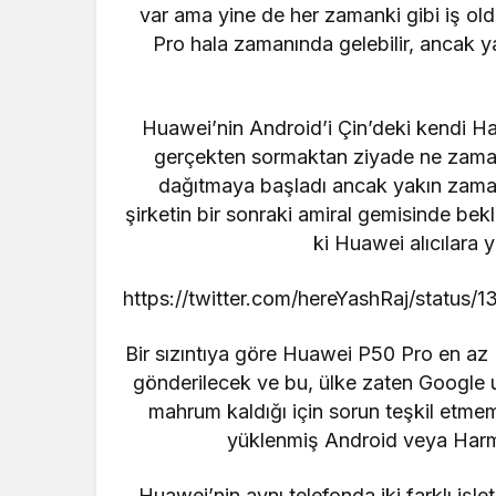
var ama yine de her zamanki gibi iş ol
Pro hala zamanında gelebilir, ancak ya
Huawei’nin Android’i Çin’deki kendi H
gerçekten sormaktan ziyade ne zaman
dağıtmaya başladı ancak yakın zamand
şirketin bir sonraki amiral gemisinde be
ki Huawei alıcılara y
https://twitter.com/hereYashRaj/statu
Bir sızıntıya göre Huawei P50 Pro en az ü
gönderilecek ve bu, ülke zaten Google
mahrum kaldığı için sorun teşkil etmeme
yüklenmiş Android veya Harm
Huawei’nin aynı telefonda iki farklı iş