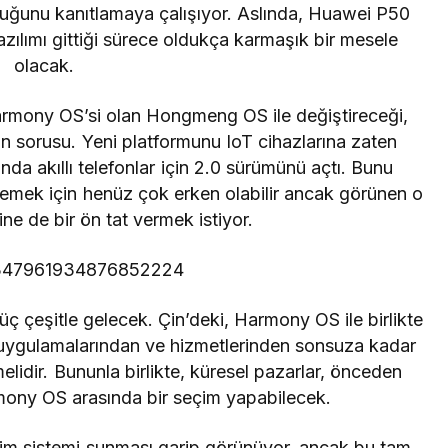
duğunu kanıtlamaya çalışıyor. Aslında, Huawei P50
zılımı gittiği sürece oldukça karmaşık bir mesele
olacak.
armony OS’si olan Hongmeng OS ile değiştireceği,
 sorusu. Yeni platformunu IoT cihazlarına zaten
a akıllı telefonlar için 2.0 sürümünü açtı. Bunu
klemek için henüz çok erken olabilir ancak görünen o
ine de bir ön tat vermek istiyor.
s/1347961934876852224
ç çeşitle gelecek. Çin’deki, Harmony OS ile birlikte
 uygulamalarından ve hizmetlerinden sonsuza kadar
lidir. Bununla birlikte, küresel pazarlar, önceden
ony OS arasında bir seçim yapabilecek.
letim sistemi sunması garip görünüyor, ancak bu tam