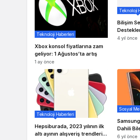
Teknoloji 
Bilişim S
Destekle
Teknoloji Haberleri
Büyümesi
4 yıl önce
Yaratac
Xbox konsol fiyatlarına zam
geliyor: 1 Ağustos’ta artış
1 ay önce
Sosyal Me
Teknoloji Haberleri
Samsung 
Hepsiburada, 2023 yılının ilk
Dahili Bi
altı ayının alışveriş trendlerini
İçin ‘Ero
6 yıl önce