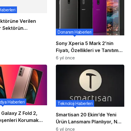
Haberleri
ektörüne Verilen
r Sektörün
Donanım Haberleri
nde Kaldıraç Etkisi
ak
Sony Xperia 5 Mark 2’nin
Fiyatı, Özellikleri ve Tanıtım
Videosu Ortaya Çıktı!
6 yıl önce
dya Haberleri
Teknoloji Haberleri
Galaxy Z Fold 2,
Smartisan 20 Ekim’de Yeni
leşenleri Korumak
Ürün Lansmanı Planlıyor, Nut
zyon Önleyici Su
Pro 4 Bekleniyor
6 yıl önce