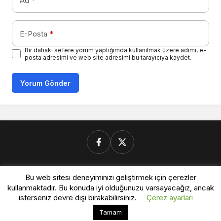
Ad
*
E-Posta
*
Bir dahaki sefere yorum yaptığımda kullanılmak üzere adımı, e-
posta adresimi ve web site adresimi bu tarayıcıya kaydet.
Yorum Gönder
Donanimforum.com
Bu web sitesi deneyiminizi geliştirmek için çerezler
kullanmaktadır. Bu konuda iyi olduğunuzu varsayacağız, ancak
isterseniz devre dışı bırakabilirsiniz.
Çerez ayarları
© Telif Hakkı 2026, Tüm Hakları Saklıdır.
Bu web sitesinde en iyi deneyimi yaşamanızı sağlamak
Tamam
Kabul
için çerezler kullanılmaktadır.