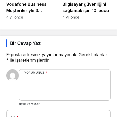
Vodafone Business
Bilgisayar güvenliğini
Müşterileriyle 3
sağlamak için 10 ipucu
Boyutlu ‘Dijital
4 yıl önce
4 yıl önce
Deneyim Merkezi’nde
Buluşuyor
Bir Cevap Yaz
E-posta adresiniz yayınlanmayacak.
Gerekli alanlar
*
ile işaretlenmişlerdir
YORUMUNUZ
*
0
/30 karakter