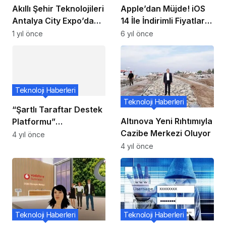
Akıllı Şehir Teknolojileri
Apple’dan Müjde! iOS
Antalya City Expo’da
14 İle İndirimli Fiyatlar
Tanıtılıyor
Geliyor!
1 yıl önce
6 yıl önce
Teknoloji Haberleri
Teknoloji Haberleri
“Şartlı Taraftar Destek
Altınova Yeni Rıhtımıyla
Platformu”
Cazibe Merkezi Oluyor
FanSupport, Web
4 yıl önce
Summit’in ardından
4 yıl önce
Slush 2022’de de ilgi
odağı oldu
Teknoloji Haberleri
Teknoloji Haberleri