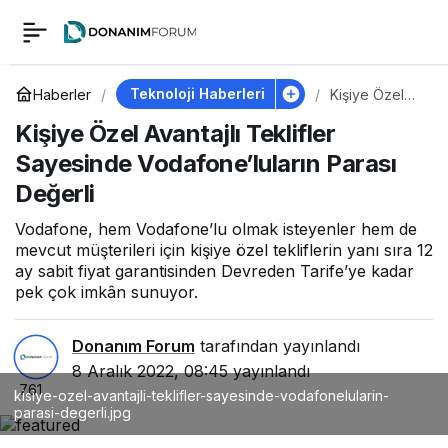
Kişiye Özel Avantajlı
0
Teklifler Sayesinde
Teknoloji Haberleri
Haberler
Kişiye Özel
Avantajlı
Kişiye Özel Avantajlı Teklifler
Teklifler
Vodafone’luların
Sayesinde
Sayesinde Vodafone’luların Parası
Vodafone’lula
rın Parası
Değerli
Parası Değerli
Değerli
Vodafone, hem Vodafone’lu olmak isteyenler hem de
mevcut müşterileri için kişiye özel tekliflerin yanı sıra 12
ay sabit fiyat garantisinden Devreden Tarife’ye kadar
pek çok imkân sunuyor.
Donanım Forum
tarafından yayınlandı
8 Aralık 2022, 08:45
yayınlandı
761
kisiye-ozel-avantajli-teklifler-sayesinde-vodafonelularin-
parasi-degerli.jpg