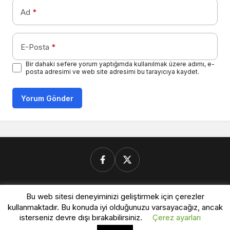
Ad
*
E-Posta
*
Bir dahaki sefere yorum yaptığımda kullanılmak üzere adımı, e-
posta adresimi ve web site adresimi bu tarayıcıya kaydet.
Yorum Gönder
Donanimforum.com
Bu web sitesi deneyiminizi geliştirmek için çerezler
kullanmaktadır. Bu konuda iyi olduğunuzu varsayacağız, ancak
isterseniz devre dışı bırakabilirsiniz.
Çerez ayarları
© Telif Hakkı 2026, Tüm Hakları Saklıdır.