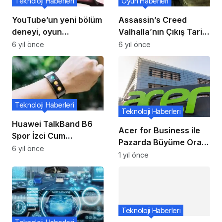
Teknoloji Haberleri
Oyun Haberleri
YouTube’un yeni bölüm
Assassin’s Creed
deneyi, oyun
Valhalla’nın Çıkış Tarihi
müziklerini dinlemeyi
Reddit’ten Sızdırıldı
6 yıl önce
6 yıl önce
daha da iyi hale
getiriyor
Teknoloji Haberleri
Teknoloji Haberleri
Huawei TalkBand B6
Acer for Business ile
Spor İzci Cum
Pazarda Büyüme Oranı
Bluetooth Kulaklık
6 yıl önce
Yüzde 15
1 yıl önce
990,10 Türk Lirası İçin
Çin’de Başlattı
Teknoloji Haberleri