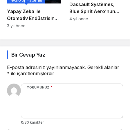
Teknoloji Haberleri
Dassault Systèmes,
Yapay Zeka ile
Blue Spirit Aero’nun
Otomotiv Endüstrisinde
Hidrojenle Çalışan
4 yıl önce
Sürücüsüz Araç
Uçağının Geliştirme
3 yıl önce
Teknolojisi
Sürecini Hızlandırıyor
Bir Cevap Yaz
E-posta adresiniz yayınlanmayacak.
Gerekli alanlar
*
ile işaretlenmişlerdir
YORUMUNUZ
*
0
/30 karakter