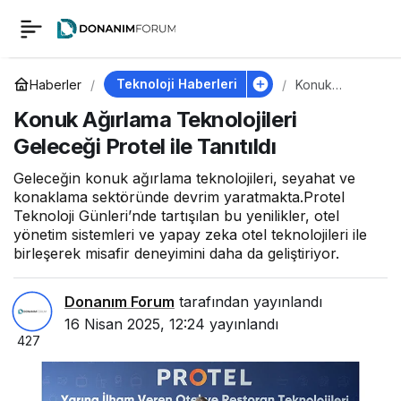
Konuk Ağırlama
0
Teknolojileri Geleceği
Teknoloji Haberleri
Haberler
Konuk
Ağırlama
Konuk Ağırlama Teknolojileri
Teknolojileri
Protel ile Tanıtıldı
Geleceği
Geleceği Protel ile Tanıtıldı
Protel ile
Tanıtıldı
Geleceğin konuk ağırlama teknolojileri, seyahat ve
konaklama sektöründe devrim yaratmakta.Protel
Teknoloji Günleri’nde tartışılan bu yenilikler, otel
yönetim sistemleri ve yapay zeka otel teknolojileri ile
birleşerek misafir deneyimini daha da geliştiriyor.
Donanım Forum
tarafından yayınlandı
16 Nisan 2025, 12:24
yayınlandı
427