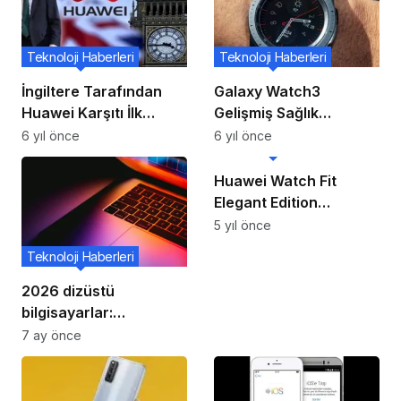
Teknoloji Haberleri
Teknoloji Haberleri
İngiltere Tarafından
Galaxy Watch3
Huawei Karşıtı İlk
Gelişmiş Sağlık
Somut Adım Atıldı!
Teknolojisini Şık Bir
6 yıl önce
6 yıl önce
Teknoloji Haberleri
Şekilde Bileğinize
Yerleştirir
Huawei Watch Fit
Elegant Edition
İncelemesi
5 yıl önce
Teknoloji Haberleri
2026 dizüstü
bilgisayarlar:
performans artışı ama
7 ay önce
RAM fiyatları sorun