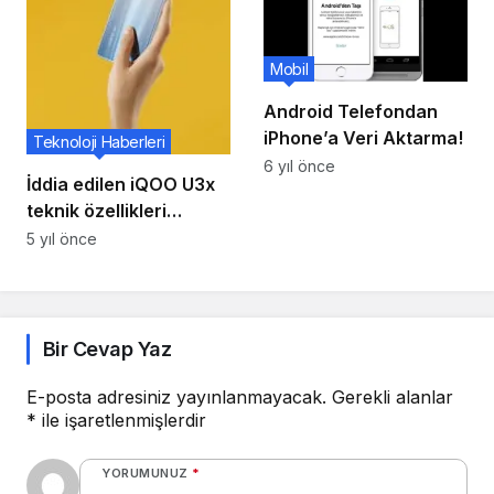
Mobil
Android Telefondan
iPhone’a Veri Aktarma!
Teknoloji Haberleri
6 yıl önce
İddia edilen iQOO U3x
teknik özellikleri
sızıntısı 90 Hz ekran,
5 yıl önce
Snapdragon 480,
5.000 mAh pil ve daha
fazlasını ortaya
koyuyor
Bir Cevap Yaz
E-posta adresiniz yayınlanmayacak.
Gerekli alanlar
*
ile işaretlenmişlerdir
YORUMUNUZ
*