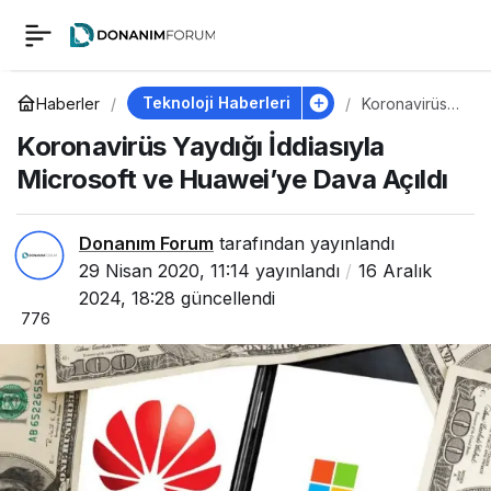
Koronavirüs Yaydığı
0
İddiasıyla Microsoft
Teknoloji Haberleri
Haberler
Koronavirüs
Yaydığı
Koronavirüs Yaydığı İddiasıyla
İddiasıyla
ve Huawei’ye Dava
Microsoft ve
Microsoft ve Huawei’ye Dava Açıldı
Huawei’ye
Dava Açıldı
Açıldı
Donanım Forum
tarafından yayınlandı
29 Nisan 2020, 11:14
yayınlandı
16 Aralık
2024, 18:28
güncellendi
776