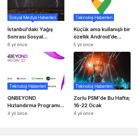
Sosyal Medya Haberleri
Teknoloji Haberleri
İstanbul’daki Yağış
Küçük ama kullanışlı bir
Sonrası Sosyal
özellik Android’de
Medyada Yapılan
Google Haritalar’a geri
6 yıl önce
5 yıl önce
Paylaşımları Sizler İçin
dönüyor
Derledik
Teknoloji Haberleri
Teknoloji Haberleri
QNBEYOND
Zorlu PSM'de Bu Hafta;
Hızlandırma Programı
16-22 Ocak
4. dönem girişimleri
4 yıl önce
4 yıl önce
mezun oldu