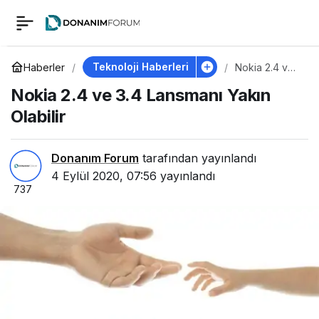
Nokia 2.4 ve 3.4
0
Lansmanı Yakın
Teknoloji Haberleri
Haberler
Nokia 2.4 ve
3.4 Lansmanı
Nokia 2.4 ve 3.4 Lansmanı Yakın
Yakın Olabilir
Olabilir
Olabilir
Donanım Forum
tarafından yayınlandı
4 Eylül 2020, 07:56
yayınlandı
737