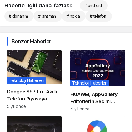
Haberle ilgili daha fazlası:
# android
# donanım
# lansman
# nokia
# telefon
Benzer Haberler
Teknoloji Haberleri
Teknoloji Haberleri
Doogee S97 Pro Akıllı
HUAWEI, AppGallery
Telefon Piyasaya
Editörlerin Seçimi
Çıkıyor
5 yıl önce
Ödülleri 2022
4 yıl önce
kazananlarını duyurdu