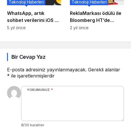
Teknoloji Haberleri
Teknoloji Haberleri
WhatsApp, artık
ReklaMarkası ödülü ile
sohbet verilerini iOS ve
Bloomberg HT’de
Android akıllı telefonlar
başarı
5 yıl önce
2 yıl önce
arasında
aktarabilecekleri için
kullanıcıları için en çok
talep edilen özelliği
Bir Cevap Yaz
duyurdu.
E-posta adresiniz yayınlanmayacak.
Gerekli alanlar
*
ile işaretlenmişlerdir
YORUMUNUZ
*
0
/30 karakter