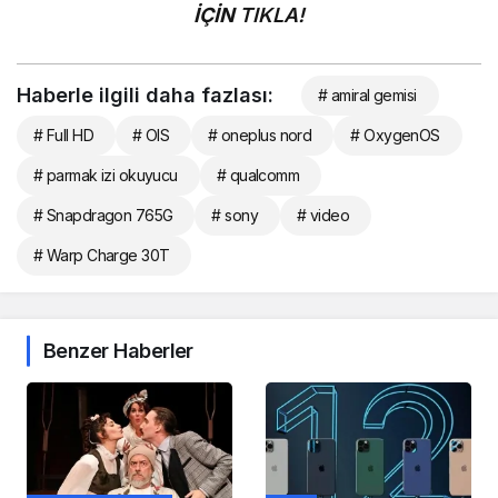
İÇİN
TIKLA!
Haberle ilgili daha fazlası:
# amiral gemisi
# Full HD
# OIS
# oneplus nord
# OxygenOS
# parmak izi okuyucu
# qualcomm
# Snapdragon 765G
# sony
# video
# Warp Charge 30T
Benzer Haberler