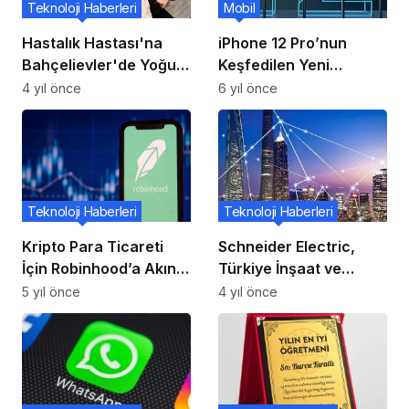
Teknoloji Haberleri
Mobil
Hastalık Hastası'na
iPhone 12 Pro’nun
Bahçelievler'de Yoğun
Keşfedilen Yeni
İlgi
Özelliği!
4 yıl önce
6 yıl önce
Teknoloji Haberleri
Teknoloji Haberleri
Kripto Para Ticareti
Schneider Electric,
İçin Robinhood’a Akın
Türkiye İnşaat ve
Ediliyor!
Sanayi Sektörünün
5 yıl önce
4 yıl önce
Dijital Dönüşümüne
BIM4Turkey İle Güç
Katacak!