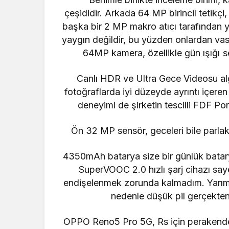
çeşididir.
Arkada 64 MP birincil tetikçi,
başka bir 2 MP makro atıcı tarafından 
yaygın değildir, bu yüzden onlardan vas
64MP kamera, özellikle gün ışığı s
Canlı HDR ve Ultra Gece Videosu algor
fotoğraflarda iyi düzeyde ayrıntı içeren
deneyimi de şirketin tescilli FDF Por
Ön 32 MP sensör, geceleri bile parlak 
4350mAh batarya size bir günlük batar
SuperVOOC 2.0 hızlı şarj cihazı sa
endişelenmek zorunda kalmadım. Yarım s
nedenle düşük pil gerçekten 
OPPO Reno5 Pro 5G, Rs için perakende