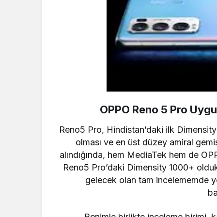
OPPO Reno 5 Pro Uygula
Reno5 Pro, Hindistan’daki ilk Dimensity
olması ve en üst düzey amiral gemisi
alındığında, hem MediaTek hem de OPP
Reno5 Pro’daki Dimensity 1000+ oldukç
gelecek olan tam incelememde yo
b
Benimle birlikte inceleme birim