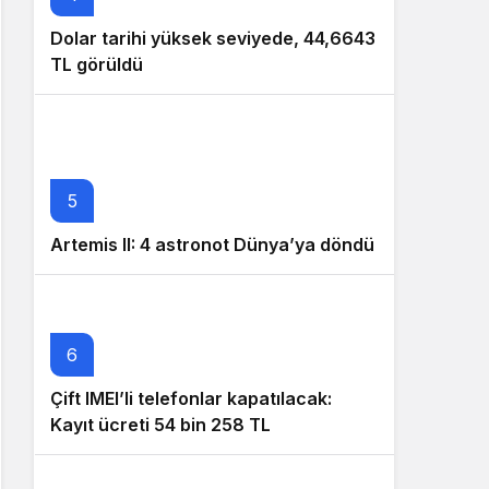
Dolar tarihi yüksek seviyede, 44,6643
TL görüldü
5
Artemis II: 4 astronot Dünya’ya döndü
6
Çift IMEI’li telefonlar kapatılacak:
Kayıt ücreti 54 bin 258 TL