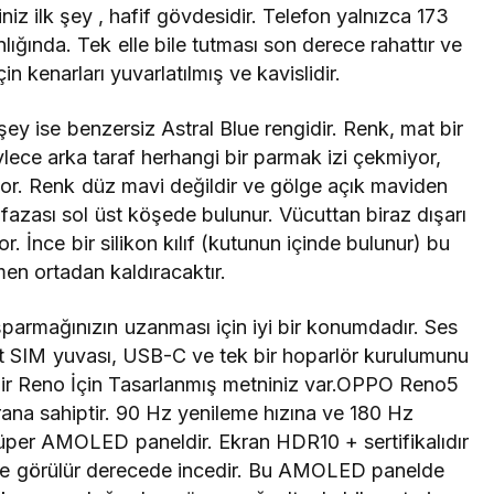
niz ilk şey , hafif gövdesidir. Telefon yalnızca 173
lığında. Tek elle bile tutması son derece rahattır ve
in kenarları yuvarlatılmış ve kavislidir.
şey ise benzersiz Astral Blue rengidir.
Renk, mat bir
lece arka taraf herhangi bir parmak izi çekmiyor,
yor.
Renk düz mavi değildir ve gölge açık maviden
zası sol üst köşede bulunur. Vücuttan biraz dışarı
. İnce bir silikon kılıf (kutunun içinde bulunur) bu
men ortadan kaldıracaktır.
parmağınızın uzanması için iyi bir konumdadır.
Ses
ft SIM yuvası, USB-C ve tek bir hoparlör kurulumunu
bir Reno İçin Tasarlanmış metniniz var.
OPPO Reno5
rana sahiptir. 90 Hz yenileme hızına ve 180 Hz
üper AMOLED paneldir. Ekran HDR10 + sertifikalıdır
özle görülür derecede incedir. Bu AMOLED panelde