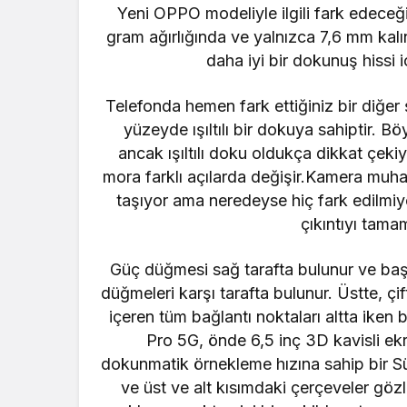
Yeni
OPPO
modeliyle ilgili fark edeceği
gram ağırlığında ve yalnızca 7,6 mm kalın
daha iyi bir dokunuş hissi iç
Telefonda hemen fark ettiğiniz bir diğer 
yüzeyde ışıltılı bir dokuya sahiptir.
Böy
ancak ışıltılı doku oldukça dikkat çeki
mora farklı açılarda değişir.
Kamera muhafa
taşıyor ama neredeyse hiç fark edilmiyor
çıkıntıyı tama
Güç düğmesi sağ tarafta bulunur ve baş
düğmeleri karşı tarafta bulunur.
Üstte, çi
içeren tüm bağlantı noktaları altta iken 
Pro 5G, önde 6,5 inç 3D kavisli ek
dokunmatik örnekleme hızına sahip bir S
ve üst ve alt kısımdaki çerçeveler g