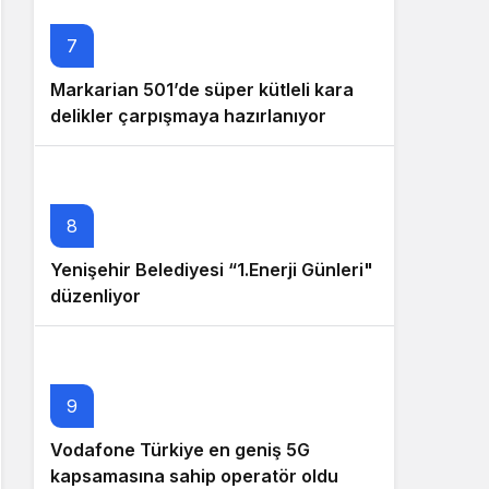
7
Markarian 501’de süper kütleli kara
delikler çarpışmaya hazırlanıyor
8
Yenişehir Belediyesi “1.Enerji Günleri"
düzenliyor
9
Vodafone Türkiye en geniş 5G
kapsamasına sahip operatör oldu