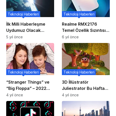
Teknoloji Haberleri
Teknoloji Haberleri
İlk Milli Haberleşme
Realme RMX2176
Uydumuz Olacak
Temel Özellik Sızıntısı
Türksat 6A’yı Uzaya
6,43 İnç OLED Ekran,
5 yıl önce
6 yıl önce
SpaceX Gönderecek.
64MP Dörtlü Kamera,
4.300mAh Pil ve Daha
Fazlasını Ortaya
Koyuyor
Teknoloji Haberleri
Teknoloji Haberleri
“Stranger Things” ve
3D İllüstratör
“Big Floppa” – 2022
Juliestrator Bu Hafta
yaz aylarında
NVIDIA Stüdyo’da
4 yıl önce
4 yıl önce
çocukların en çok
Mushroom Spirit
ilgilendiği konular belli
Eseriyle Büyülüyor
oldu