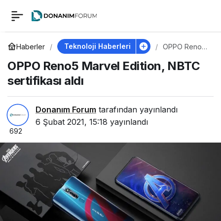
OPPO Reno5 Marvel
0
Edition, NBTC
Teknoloji Haberleri
Haberler
OPPO Reno5
Marvel
OPPO Reno5 Marvel Edition, NBTC
Edition, NBTC
sertifikası aldı
sertifikası aldı
sertifikası aldı
Donanım Forum
tarafından yayınlandı
6 Şubat 2021, 15:18
yayınlandı
692