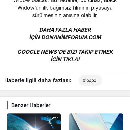
Widow olacak. Bu nedenle, bu cihaz, Black
Widow’un ilk bağımsız filminin piyasaya
sürülmesinin anısına olabilir.
DAHA FAZLA HABER
İÇİN
DONANİMFORUM.COM
GOOGLE NEWS’DE BİZİ TAKİP ETMEK
İÇİN
TIKLA!
Haberle ilgili daha fazlası:
# oppo
Benzer Haberler