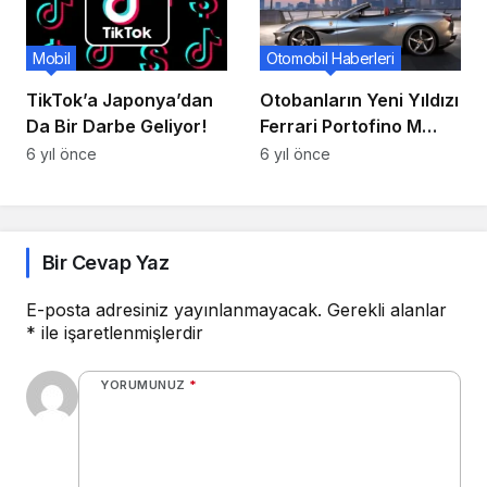
Mobil
Otomobil Haberleri
TikTok’a Japonya’dan
Otobanların Yeni Yıldızı
Da Bir Darbe Geliyor!
Ferrari Portofino M
İnternette Tanıtıldı!
6 yıl önce
6 yıl önce
Bir Cevap Yaz
E-posta adresiniz yayınlanmayacak.
Gerekli alanlar
*
ile işaretlenmişlerdir
YORUMUNUZ
*