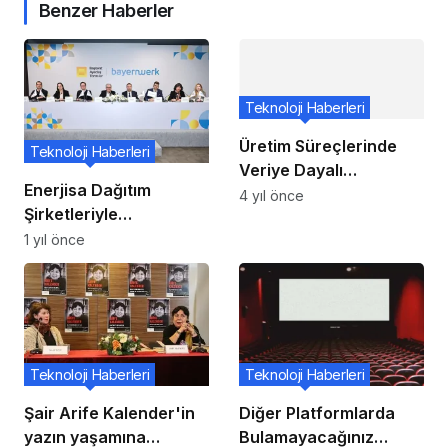
Benzer Haberler
Teknoloji Haberleri
Üretim Süreçlerinde
Teknoloji Haberleri
Veriye Dayalı
Enerjisa Dağıtım
Hizmetleri Kullanmak
4 yıl önce
Şirketleriyle
İçin 5 Neden
Uluslararası Deneyim
1 yıl önce
Fırsatı
Teknoloji Haberleri
Teknoloji Haberleri
Şair Arife Kalender'in
Diğer Platformlarda
yazın yaşamına
Bulamayacağınız