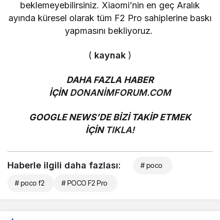
beklemeyebilirsiniz. Xiaomi’nin en geç Aralık
ayında küresel olarak tüm F2 Pro sahiplerine baskı
yapmasını bekliyoruz.
(
kaynak
)
DAHA FAZLA HABER
İÇİN
DONANİMFORUM.COM
GOOGLE NEWS’DE BİZİ TAKİP ETMEK
İÇİN
TIKLA!
Haberle ilgili daha fazlası:
# poco
# poco f2
# POCO F2 Pro