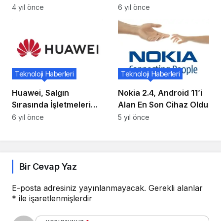
yolculuk
Kaliteye Sahip 9
4 yıl önce
6 yıl önce
Amazon Prime Filmi!
Teknoloji Haberleri
Teknoloji Haberleri
Huawei, Salgın
Nokia 2.4, Android 11’i
Sırasında İşletmeleri
Alan En Son Cihaz Oldu
Desteklemek İçin Yeni
6 yıl önce
5 yıl önce
AppGallery
Promosyonunu Başlattı
Bir Cevap Yaz
E-posta adresiniz yayınlanmayacak.
Gerekli alanlar
*
ile işaretlenmişlerdir