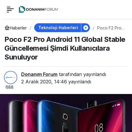
Poco F2 Pro Android
0
11 Global Stable
Teknoloji Haberleri
Haberler
Poco F2 Pro
Android 11
Poco F2 Pro Android 11 Global Stable
Global Stable
Güncellemesi Şimdi
Güncellemesi
Güncellemesi Şimdi Kullanıcılara
Şimdi
Kullanıcılara
Sunuluyor
Kullanıcılara
Sunuluyor
Sunuluyor
Donanım Forum
tarafından yayınlandı
2 Aralık 2020, 14:46
yayınlandı
688