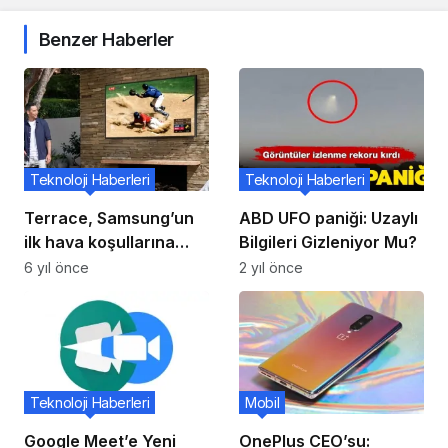
Benzer Haberler
Teknoloji Haberleri
Teknoloji Haberleri
Terrace, Samsung’un
ABD UFO paniği: Uzaylı
ilk hava koşullarına
Bilgileri Gizleniyor Mu?
dayanıklı QLED TV’si
6 yıl önce
2 yıl önce
Teknoloji Haberleri
Mobil
Google Meet’e Yeni
OnePlus CEO’su: