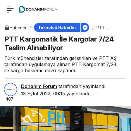
PTT Kargomatik İle
0
Kargolar 7/24 Teslim
Teknoloji Haberleri
Haberler
PTT
Kargomatik
PTT Kargomatik İle Kargolar 7/24
İle Kargolar
Alınabiliyor
7/24 Teslim
Teslim Alınabiliyor
Alınabiliyor
Türk mühendisler tarafından geliştirilen ve PTT AŞ
tarafından uygulamaya alınan PTT Kargomat 7/24
ile kargo bekleme devri kapandı.
Donanım Forum
tarafından yayınlandı
13 Eylül 2022, 09:15
yayınlandı
407