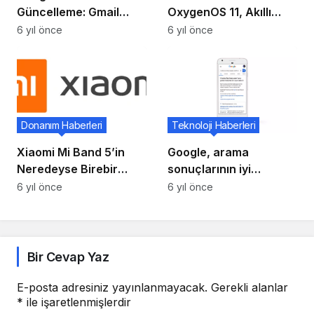
Güncelleme: Gmail
OxygenOS 11, Akıllı
Hesabı ile Giriş
Telefonlar İçin Her
6 yıl önce
6 yıl önce
Zaman Açık Ekranı
Getirecek!
Teknoloji Haberleri
Donanım Haberleri
Google, arama
Xiaomi Mi Band 5’in
sonuçlarının iyi
Neredeyse Birebir
olmadığını
Kopyası Olan Amazfit
6 yıl önce
6 yıl önce
düşündüğünde size
Band 5 Duyuruldu!
söyleyecek
Bir Cevap Yaz
E-posta adresiniz yayınlanmayacak.
Gerekli alanlar
*
ile işaretlenmişlerdir