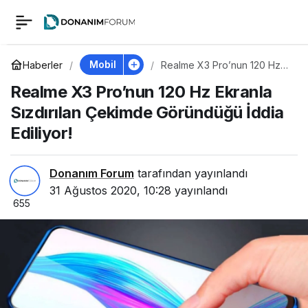
Realme X3 Pro’nun
0
120 Hz Ekranla
Mobil
Haberler
Realme X3 Pro’nun 120 Hz
Ekranla Sızdırılan Çekimde
Realme X3 Pro’nun 120 Hz Ekranla
Göründüğü İddia Ediliyor!
Sızdırılan Çekimde
Sızdırılan Çekimde Göründüğü İddia
Ediliyor!
Göründüğü İddia
Ediliyor!
Donanım Forum
tarafından yayınlandı
31 Ağustos 2020, 10:28
yayınlandı
655