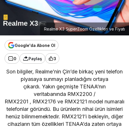
Realme X3 SuperZoom Özellikleri ve Fiyatı
Google'da Abone Ol
0
Paylaş
3
Son bilgiler,
Realme’nin
Çin’de birkaç yeni telefon
piyasaya sunmayı planladığını ortaya
çıkardı. Yakın geçmişte TENAA’nın
veritabanında
RMX2200 /
RMX2201
,
RMX2176
ve
RMX2121
model numaralı
telefonlar göründü. Bu ürünlerin nihai ürün isimleri
henüz bilinmemektedir. RMX2121’i bekleyin, diğer
cihazların tüm özellikleri TENAA’da zaten ortaya