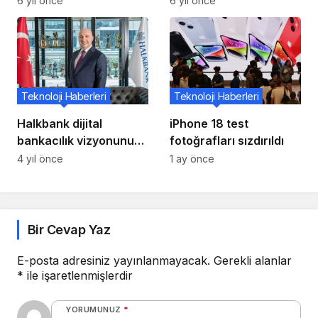
6 yıl önce
6 yıl önce
ve Yeni Kamera Modülü
Tasarımını Ortaya
Çıkardı
Teknoloji Haberleri
Teknoloji Haberleri
Halkbank dijital
iPhone 18 test
bankacılık vizyonunu
fotoğrafları sızdırıldı
GoArt Metaverse
4 yıl önce
1 ay önce
evrenine taşıyor
Bir Cevap Yaz
E-posta adresiniz yayınlanmayacak.
Gerekli alanlar
*
ile işaretlenmişlerdir
YORUMUNUZ
*