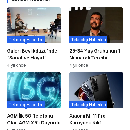
Teknoloji Haberleri
Teknoloji Haberleri
Galeri Beylikdüzü'nde
25-34 Yaş Grubunun 1
“Sanat ve Hayat"
Numaralı Tercihi
Konuşuldu
Tatilbudur Oldu
4 yıl önce
4 yıl önce
Teknoloji Haberleri
Teknoloji Haberleri
AGM İlk 5G Telefonu
Xiaomi Mi 11 Pro
Olan AGM X5’i Duyurdu
Koruyucu Kılıf
Çevrimiçi Olarak Sızdı