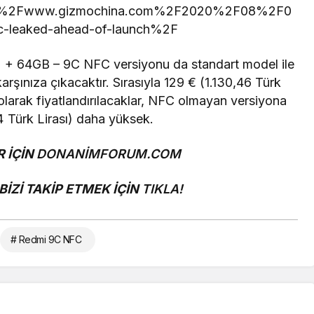
F%2Fwww.gizmochina.com%2F2020%2F08%2F0
fc-leaked-ahead-of-launch%2F
64GB – 9C NFC versiyonu da standart model ile
arşınıza çıkacaktır. Sırasıyla 129 € (
1.130,46
Türk
larak fiyatlandırılacaklar, NFC olmayan versiyona
4
Türk Lirası)
daha yüksek.
 İÇİN
DONANİMFORUM.COM
İZİ TAKİP ETMEK İÇİN
TIKLA!
# Redmi 9C NFC