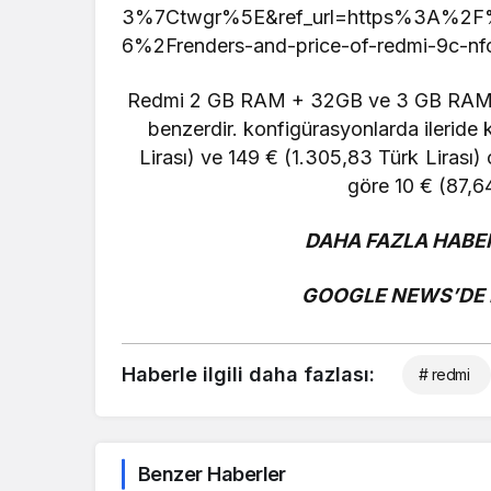
3%7Ctwgr%5E&ref_url=https%3A%2
6%2Frenders-and-price-of-redmi-9c-n
Redmi
2 GB RAM + 32GB ve 3 GB RAM + 
benzerdir. konfigürasyonlarda ileride k
Lirası)
ve 149 € (
1.305,83
Türk Lirası)
o
göre 10 € (
87,6
DAHA FAZLA HABER
GOOGLE NEWS’DE B
Haberle ilgili daha fazlası:
# redmi
Benzer Haberler