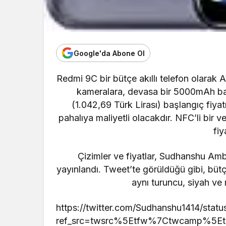
Google'da Abone Ol
Redmi 9C
bir bütçe akıllı telefon olarak
kameralara, devasa bir 5000mAh bata
(
1.042,69
Türk Lirası)
başlangıç ​​fiya
pahalıya maliyetli olacakdır. NFC’li bir
fiy
Çizimler ve fiyatlar, Sudhanshu Am
yayınlandı. Tweet’te görüldüğü gibi, bütç
aynı turuncu, siyah ve
https://twitter.com/Sudhanshu1414/st
ref_src=twsrc%5Etfw%7Ctwcamp%5E