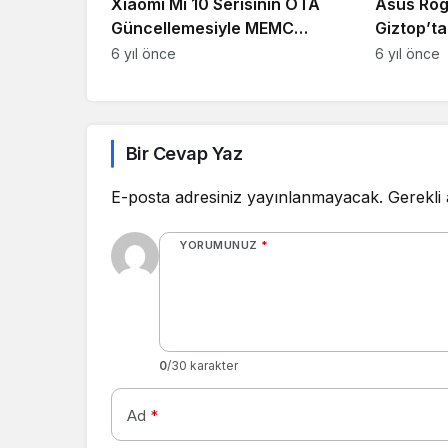
Xiaomi Mi 10 Serisinin OTA
Asus Rog
Güncellemesiyle MEMC
Giztop’t
Desteği Alması Muhtemel
Türk Lira
6 yıl önce
6 yıl önce
Bir Cevap Yaz
E-posta adresiniz yayınlanmayacak.
Gerekli
YORUMUNUZ
*
0
/30 karakter
Ad
*