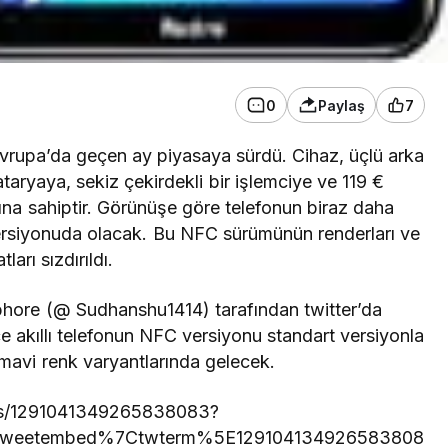
0
Paylaş
7
 Avrupa’da geçen ay piyasaya sürdü. Cihaz, üçlü arka
ryaya, sekiz çekirdekli bir işlemciye ve 119 €
tına sahiptir. Görünüşe göre telefonun biraz daha
 versiyonuda olacak. Bu NFC sürümünün renderları ve
atları sızdırıldı.
bhore (@ Sudhanshu1414) tarafından twitter’da
e akıllı telefonun NFC versiyonu standart versiyonla
 mavi renk varyantlarında gelecek.
atus/1291041349265838083?
tweetembed%7Ctwterm%5E129104134926583808