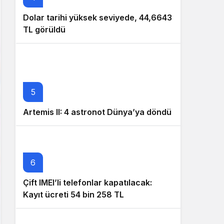
Dolar tarihi yüksek seviyede, 44,6643
TL görüldü
5
Artemis II: 4 astronot Dünya’ya döndü
6
Çift IMEI’li telefonlar kapatılacak:
Kayıt ücreti 54 bin 258 TL