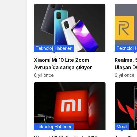
Teknoloji Haberleri
Teknoloji 
Xiaomi Mi 10 Lite Zoom
Realme, 
Avrupa’da satışa çıkıyor
Ulaşan Dü
Telefon 
6 yıl önce
6 yıl önce
Teknoloji Haberleri
Mobil