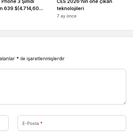
 Phone 3 Şimdi
CES 2026’nın öne çıkan
an 639 $(4.714,60
teknolojileri
sı)
7 ay önce
 alanlar
*
ile işaretlenmişlerdir
E-Posta
*