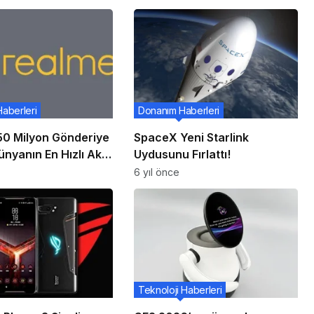
Haberleri
Donanım Haberleri
50 Milyon Gönderiye
SpaceX Yeni Starlink
nyanın En Hızlı Akıllı
Uydusunu Fırlattı!
Markasıdır
6 yıl önce
Teknoloji Haberleri