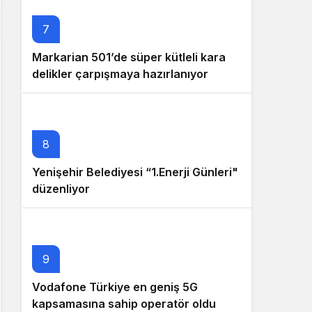
7
Markarian 501’de süper kütleli kara
delikler çarpışmaya hazırlanıyor
8
Yenişehir Belediyesi “1.Enerji Günleri"
düzenliyor
9
Vodafone Türkiye en geniş 5G
kapsamasına sahip operatör oldu