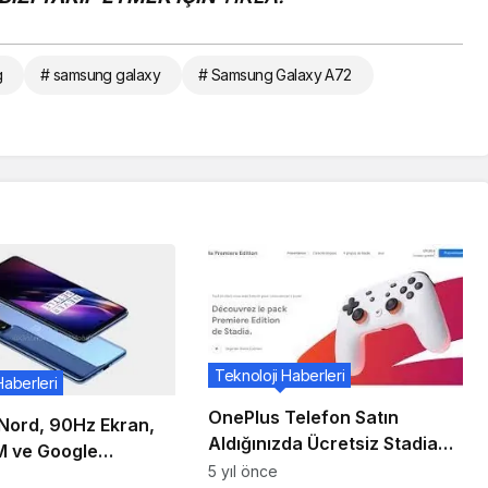
g
# samsung galaxy
# Samsung Galaxy A72
Teknoloji Haberleri
Haberleri
OnePlus Telefon Satın
Nord, 90Hz Ekran,
Aldığınızda Ücretsiz Stadia
 ve Google
Premiere Edition’ı Edinin
5 yıl önce
arı ile Gelecek