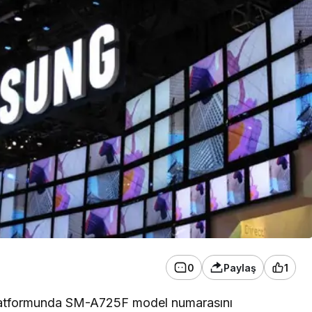
0
Paylaş
1
atformunda SM-A725F model numarasını