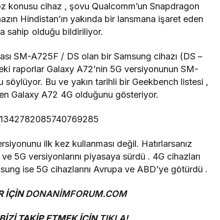
Söz konusu cihaz , şovu Qualcomm’un
Snapdragon
hazın Hindistan’ın yakında bir lansmana işaret eden
a sahip olduğu bildiriliyor.
rası SM-A725F / DS olan bir Samsung cihazı (DS –
nceki raporlar Galaxy A72’nin 5G versiyonunun SM-
 söylüyor. Bu ve
yakın tarihli bir Geekbench listesi
,
len Galaxy A72 4G olduğunu gösteriyor.
tus/1342782085740769285
rsiyonunu ilk kez kullanması değil. Hatırlarsanız
 ve 5G versiyonlarını piyasaya sürdü . 4G cihazları
sung ise 5G cihazlarını
Avrupa
ve
ABD’ye
götürdü .
 İÇİN
DONANİMFORUM.COM
İZİ TAKİP ETMEK İÇİN
TIKLA!