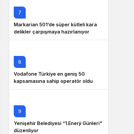
7
Markarian 501’de süper kütleli kara
delikler çarpışmaya hazırlanıyor
8
Vodafone Türkiye en geniş 5G
kapsamasına sahip operatör oldu
9
Yenişehir Belediyesi “1.Enerji Günleri"
düzenliyor