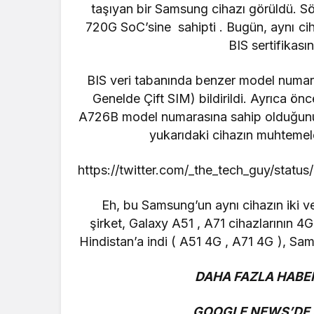
taşıyan bir
Samsung
cihazı görüldü. 
720G SoC’sine
sahipti . Bugün, aynı ci
BIS sertifikasın
BIS veri tabanında benzer model numa
Genelde Çift SIM) bildirildi. Ayrıca ö
A726B model numarasına sahip olduğunu
yukarıdaki cihazın muhteme
https://twitter.com/_the_tech_guy/sta
Eh, bu Samsung’un aynı cihazın iki ve
şirket,
Galaxy A51
,
A71
cihazlarının 4G
Hindistan’a indi (
A51 4G
,
A71 4G
), Sam
DAHA FAZLA HABER
GOOGLE NEWS’DE B