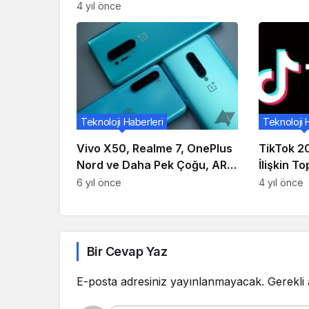
4 yıl önce
Teknoloji Haberleri
Teknoloji 
Vivo X50, Realme 7, OnePlus
TikTok 20
Nord ve Daha Pek Çoğu, AR
İlişkin To
İçin Google Play Hizmetleri
Uygulama
6 yıl önce
4 yıl önce
İçin Destek Alıyor
Bir Cevap Yaz
E-posta adresiniz yayınlanmayacak.
Gerekli