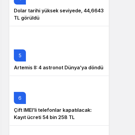
Dolar tarihi yüksek seviyede, 44,6643
TL görüldü
5
Artemis II: 4 astronot Dünya’ya döndü
6
Çift IMEI’li telefonlar kapatılacak:
Kayıt ücreti 54 bin 258 TL