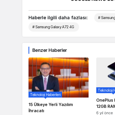
Haberle ilgili daha fazlası:
# Samsun
# Samsung Galaxy A72 4G
Benzer Haberler
Teknoloji 
Teknoloji Haberleri
OnePlus 
15 Ülkeye Yerli Yazılım
12GB RAM
İhracatı
Uygulamal
6 yıl önce