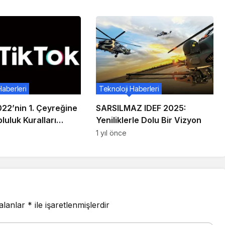
Haberleri
Teknoloji Haberleri
22’nin 1. Çeyreğine
SARSILMAZ IDEF 2025:
pluluk Kuralları
Yeniliklerle Dolu Bir Vizyon
 Raporu’nu açıkladı
1 yıl önce
 alanlar
*
ile işaretlenmişlerdir