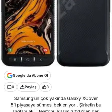
Google'da Abone Ol
0
Paylaş
3
Samsung’un
çok yakında
Galaxy XCover
5’i
piyasaya sürmesi bekleniyor
. Şirketin bu
sağlam akıllı telefonu Kasım 2020’den beri