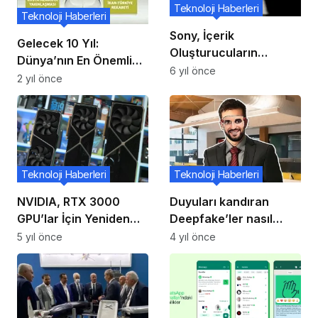
Teknoloji Haberleri
Teknoloji Haberleri
Sony, İçerik
Gelecek 10 Yıl:
Oluşturucuların
Dünya’nın En Önemli
Fikirlerini 3D Olarak
6 yıl önce
Değişimleri
2 yıl önce
Hayata Geçirmelerini
Sağlayan Uzamsal
Gerçeklik Ekranını
Piyasaya Çıkardı
Teknoloji Haberleri
Teknoloji Haberleri
NVIDIA, RTX 3000
Duyuları kandıran
GPU’lar İçin Yeniden
Deepfake’ler nasıl
Boyutlandırılabilir BAR
anlaşılır?
5 yıl önce
4 yıl önce
Desteğini Sunmaya
Başladı!