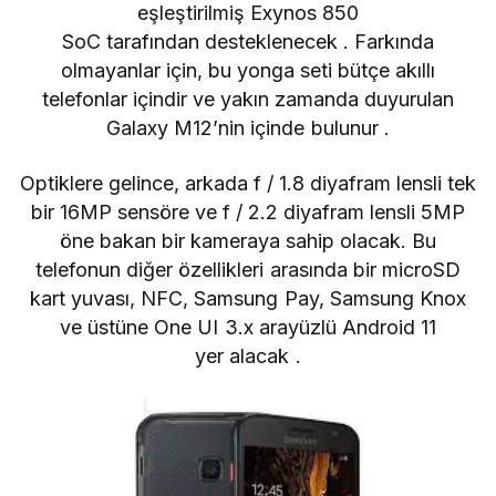
eşleştirilmiş Exynos 850
SoC tarafından
desteklenecek
. Farkında
olmayanlar için, bu yonga seti bütçe akıllı
telefonlar içindir ve yakın zamanda duyurulan
Galaxy M12’nin içinde bulunur .
Optiklere gelince, arkada f / 1.8 diyafram lensli tek
bir 16MP sensöre ve f / 2.2 diyafram lensli 5MP
öne bakan bir kameraya sahip olacak. Bu
telefonun diğer özellikleri arasında bir microSD
kart yuvası, NFC, Samsung Pay, Samsung Knox
ve
üstüne One UI 3.x arayüzlü
Android 11
yer
alacak
.