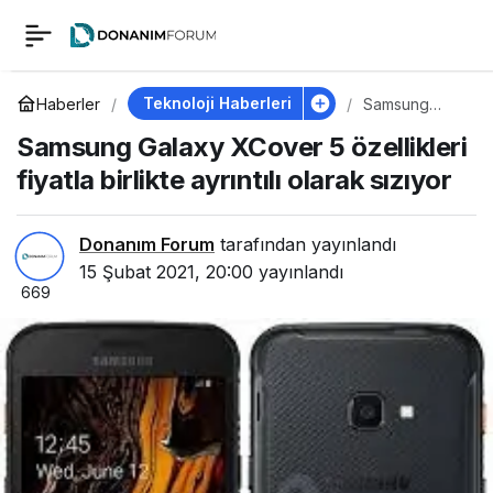
Samsung Galaxy
0
XCover 5 özellikleri
Teknoloji Haberleri
Haberler
Samsung
Galaxy
Samsung Galaxy XCover 5 özellikleri
XCover 5
fiyatla birlikte
özellikleri
fiyatla birlikte ayrıntılı olarak sızıyor
fiyatla birlikte
ayrıntılı olarak
ayrıntılı olarak sızıyor
sızıyor
Donanım Forum
tarafından yayınlandı
15 Şubat 2021, 20:00
yayınlandı
669