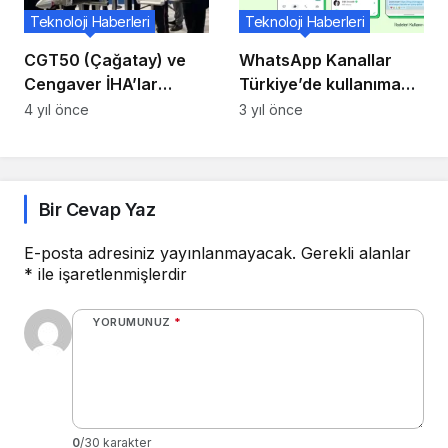
Teknoloji Haberleri
Teknoloji Haberleri
CGT50 (Çağatay) ve
WhatsApp Kanallar
Cengaver İHA’lar
Türkiye’de kullanıma
SEDEC’te Büyük İlgi
açılıyor
4 yıl önce
3 yıl önce
Gördü
Bir Cevap Yaz
E-posta adresiniz yayınlanmayacak.
Gerekli alanlar
*
ile işaretlenmişlerdir
YORUMUNUZ
*
0
/30 karakter