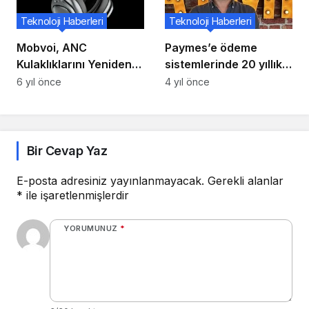
Teknoloji Haberleri
Teknoloji Haberleri
Mobvoi, ANC
Paymes’e ödeme
Kulaklıklarını Yeniden
sistemlerinde 20 yıllık
Adlandırdı
tecrübe transferi
6 yıl önce
4 yıl önce
Bir Cevap Yaz
E-posta adresiniz yayınlanmayacak.
Gerekli alanlar
*
ile işaretlenmişlerdir
YORUMUNUZ
*