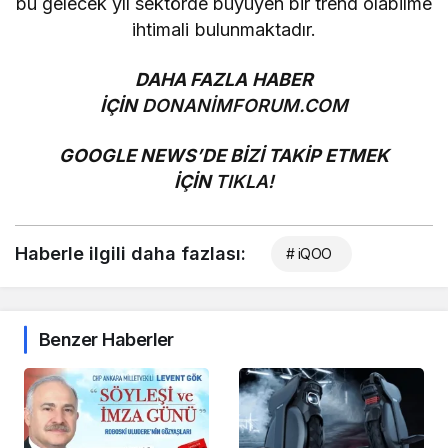
bu gelecek yıl sektörde büyüyen bir trend olabilme
ihtimali bulunmaktadır.
DAHA FAZLA HABER
İÇİN
DONANİMFORUM.COM
GOOGLE NEWS’DE BİZİ TAKİP ETMEK
İÇİN
TIKLA!
Haberle ilgili daha fazlası:
# iQOO
Benzer Haberler