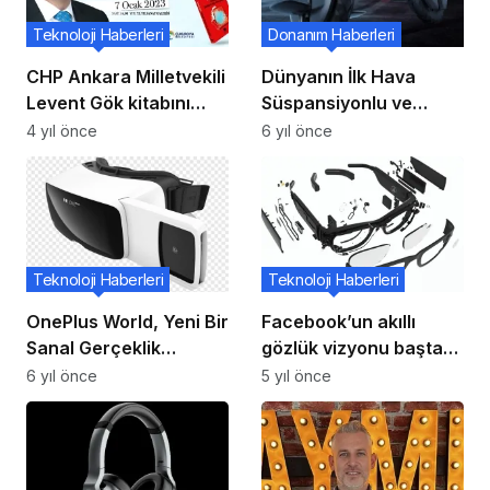
Teknoloji Haberleri
Donanım Haberleri
CHP Ankara Milletvekili
Dünyanın İlk Hava
Levent Gök kitabını
Süspansiyonlu ve
imzalayacak
Elektrik Motorlu Tek
4 yıl önce
6 yıl önce
Tekerli Bisikleti: V11!
Teknoloji Haberleri
Teknoloji Haberleri
OnePlus World, Yeni Bir
Facebook’un akıllı
Sanal Gerçeklik
gözlük vizyonu baştan
Platformu Olabilir
çıkarıcı ve ürkütücü
6 yıl önce
5 yıl önce