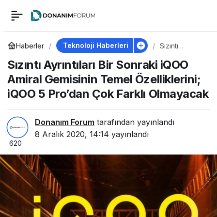
Sızıntı Ayrıntıları Bir
1
Sonraki iQOO Amiral
Teknoloji Haberleri
Haberler
Sızıntı
Ayrıntıları Bir
Sızıntı Ayrıntıları Bir Sonraki iQOO
Sonraki iQOO
Gemisinin Temel
Amiral
Amiral Gemisinin Temel Özelliklerini;
Gemisinin
Temel
iQOO 5 Pro’dan Çok Farklı Olmayacak
Özelliklerini; iQOO 5
Özelliklerini;
iQOO 5
Pro’dan Çok
Pro’dan Çok Farklı
Farklı
Donanım Forum
tarafından yayınlandı
Olmayacak
8 Aralık 2020, 14:14
yayınlandı
620
Olmayacak