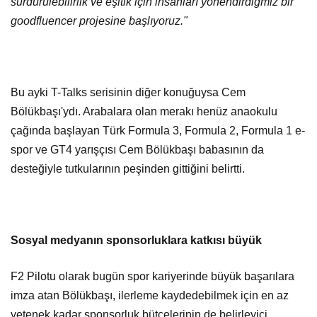
sürdürülebilirlik ve eşitik için insanları yönendirdiğmiz bir
goodfluencer projesine başlıyoruz."
Bu ayki T-Talks serisinin diğer konuğuysa Cem
Bölükbaşı'ydı. Arabalara olan merakı henüz anaokulu
çağında başlayan Türk Formula 3, Formula 2, Formula 1 e-
spor ve GT4 yarışçısı Cem Bölükbaşı babasının da
desteğiyle tutkularının peşinden gittiğini belirtti.
Sosyal medyanın sponsorluklara katkısı büyük
F2 Pilotu olarak bugün spor kariyerinde büyük başarılara
imza atan Bölükbaşı, ilerleme kaydedebilmek için en az
yetenek kadar sponsorluk bütçelerinin de belirleyici