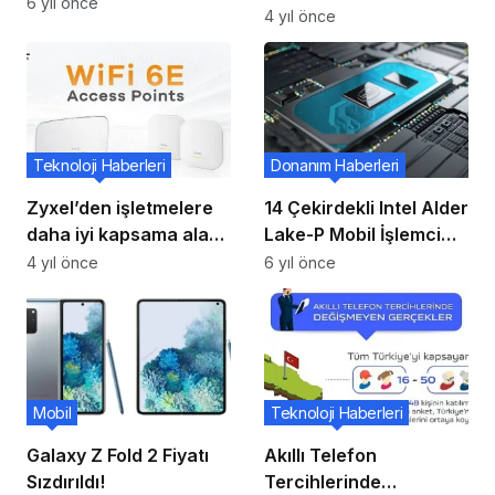
Bir Delgi Deliği Ekranı
6 yıl önce
Özel Fırsatların
4 yıl önce
Ortaya Koyuyor
Sunulduğu Kampanya
Başladı
Teknoloji Haberleri
Donanım Haberleri
Zyxel’den işletmelere
14 Çekirdekli Intel Alder
daha iyi kapsama alanı
Lake-P Mobil İşlemci
sunan yeni ürün: WiFi
Sızdırıldı!
4 yıl önce
6 yıl önce
6EAP
Mobil
Teknoloji Haberleri
Galaxy Z Fold 2 Fiyatı
Akıllı Telefon
Sızdırıldı!
Tercihlerinde