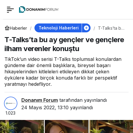
T-Talks’ta bu ay
0
gençler ve gençlere
Teknoloji Haberleri
Haberler
T-Talks’ta bu
ay gençler ve
T-Talks’ta bu ay gençler ve gençlere
gençlere
ilham verenler
ilham verenler
ilham verenler konuştu
konuştu
konuştu
TikTok’un video serisi T-Talks toplumsal konulardan
gündeme dair önemli başlıklara, bireysel başarı
hikayelerinden kitleleleri etkileyen dikkat çeken
öykülere kadar birçok konuda farklı bir perspektif
yaratmayı hedefliyor.
Donanım Forum
tarafından yayınlandı
24 Mayıs 2022, 13:10
yayınlandı
1.023