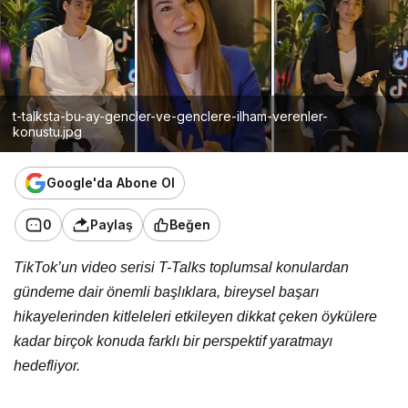
t-talksta-bu-ay-gencler-ve-genclere-ilham-verenler-
konustu.jpg
Google'da Abone Ol
0
Paylaş
Beğen
TikTok’un video serisi T-Talks toplumsal konulardan
gündeme dair önemli başlıklara, bireysel başarı
hikayelerinden kitleleleri etkileyen dikkat çeken öykülere
kadar birçok konuda farklı bir perspektif yaratmayı
hedefliyor.