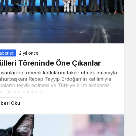
aberleri
2 yıl önce
leri Töreninde Öne Çıkanlar
nsanlarının önemli katkılarını takdir etmek amacıyla
Cumhurbaşkanı Recep Tayyip Erdoğan'ın katılımıyla
maların teşvik edilmesi ve Türkiye bilim akademisi
i bir yer edinilmesi...
beri Oku