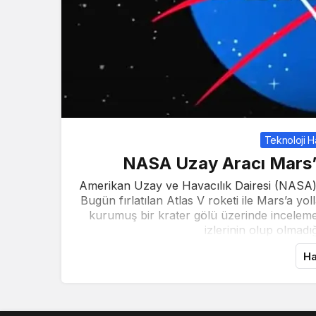
Teknoloji H
NASA Uzay Aracı Mars’
Amerikan Uzay ve Havacılık Dairesi (NASA) 
Bugün fırlatılan Atlas V roketi ile Mars’a yo
kurumuş bir krater gölü üzerinde inceleme
izlerinin olup olmadığ
Ha