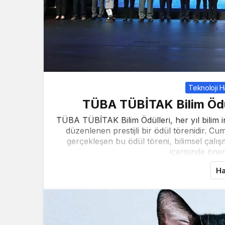
Teknoloji H
TÜBA TÜBİTAK Bilim Ödül
TÜBA TÜBİTAK Bilim Ödülleri, her yıl bilim i
düzenlenen prestijli bir ödül törenidir. 
gerçekleşen bu ödül töreni, bilimsel çalış
içerisinde öneml
Ha