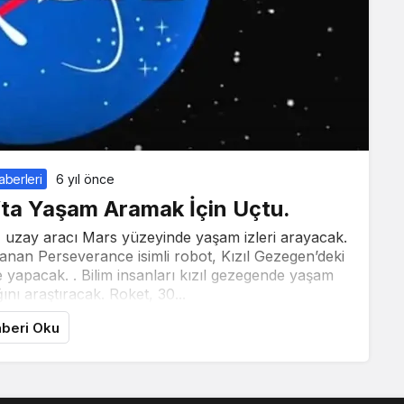
aberleri
6 yıl önce
ta Yaşam Aramak İçin Uçtu.
uzay aracı Mars yüzeyinde yaşam izleri arayacak.
llanan Perseverance isimli robot, Kızıl Gezegen’deki
 yapacak. . Bilim insanları kızıl gezegende yaşam
ını araştıracak. Roket, 30...
beri Oku