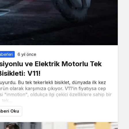
berleri
6 yıl önce
iyonlu ve Elektrik Motorlu Tek
isikleti: V11!
 duyurdu. Bu tek tekerlekli bisiklet, dünyada ilk kez
rün olarak karşımıza çıkıyor. V11'in fiyatıysa cep
 "inmotion", oldukça ilgi çekici özelliklere sahip bir
tek...
beri Oku