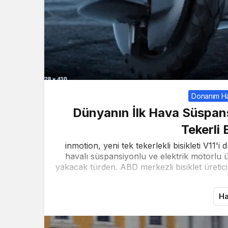
Donanım Ha
Dünyanın İlk Hava Süspans
Tekerli B
inmotion, yeni tek tekerlekli bisikleti V11'i
havalı süspansiyonlu ve elektrik motorlu ü
yakacak türden. ABD merkezli bisiklet üreticisi
Ha