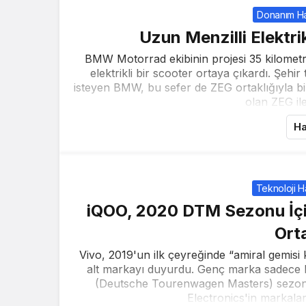
Donanım Ha
Uzun Menzilli Elektr
BMW Motorrad ekibinin projesi 35 kilomet
elektrikli bir scooter ortaya çıkardı. Şehir 
isteyen BMW, bu sefer de ZEG ortaklığıyla bi
olan ZEG il
Ha
Teknoloji H
iQOO, 2020 DTM Sezonu İç
Ort
Vivo, 2019'un ilk çeyreğinde “amiral gemisi ka
alt markayı duyurdu. Genç marka sadece 
(Deutsche Tourenwagen Masters) sezon
Electronics'in markaları