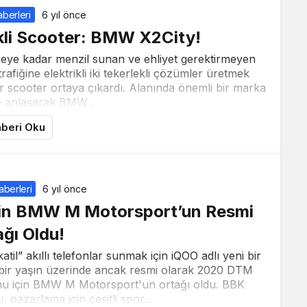
berleri
6 yıl önce
ikli Scooter: BMW X2City!
reye kadar menzil sunan ve ehliyet gerektirmeyen
trafiğine elektrikli iki tekerlekli çözümler üretmek
r scooter ortaya çıkardı. Alanında önemli bir marka
e anlaşarak BMW...
beri Oku
aberleri
6 yıl önce
in BMW M Motorsport’un Resmi
ağı Oldu!
til” akıllı telefonlar sunmak için iQOO adlı yeni bir
bir yaşın üzerinde ancak resmi olarak 2020 DTM
u için BMW M Motorsport'un ortağı oldu. BBK
, pazarlama için çeşitli spor...