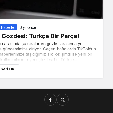
 Haberleri
6 yıl önce
i Gözdesi: Türkçe Bir Parça!
ı arasında şu sıralar en gözler arasında yer
le gündemimize giriyor. Geçen haftalarda TikTok’un
aberlerimize taşıdığımız TikTok şimdi ise yeni bir
kullanıcılarının yeni gözdesi bir Türkçe...
beri Oku