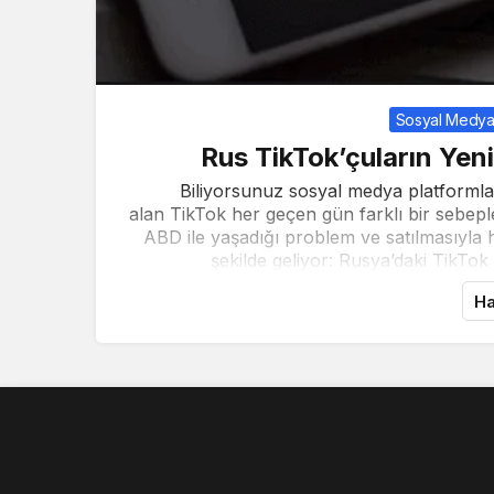
Sosyal Medya
Rus TikTok’çuların Yen
Biliyorsunuz sosyal medya platformlar
alan TikTok her geçen gün farklı bir sebep
ABD ile yaşadığı problem ve satılmasıyla h
şekilde geliyor: Rusya’daki TikTok 
Ha